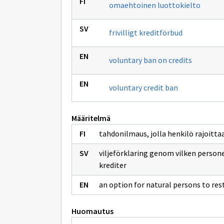
omaehtoinen luottokielto
frivilligt kreditförbud
voluntary ban on credits
voluntary credit ban
Määritelmä
tahdonilmaus, jolla henkilö rajoitt
viljeförklaring genom vilken persone
krediter
an option for natural persons to rest
Huomautus