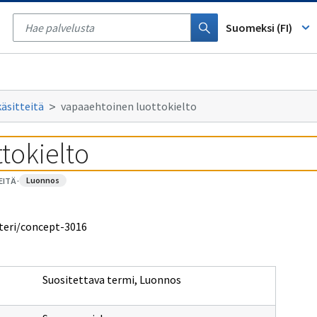
Tyhjennä
haku
Suomeksi (FI)
käsitteitä
vapaaehtoinen luottokielto
tokielto
luonnos
EITÄ
·
steri/concept-3016
Suositettava termi
,
Luonnos