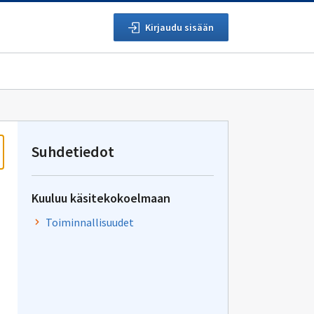
Kirjaudu sisään
Suhdetiedot
Kuuluu käsitekokoelmaan
Toiminnallisuudet