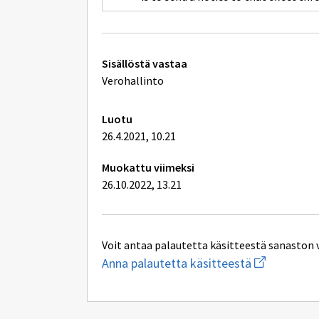
Tekniset
Sisällöstä vastaa
lisätiedot
Verohallinto
Luotu
26.4.2021, 10.21
Muokattu viimeksi
26.10.2022, 13.21
Voit antaa palautetta käsitteestä sanaston 
Aloita
Anna palautetta käsitteestä
uuden
sähköpostin
kirjoitus
osoitteesee