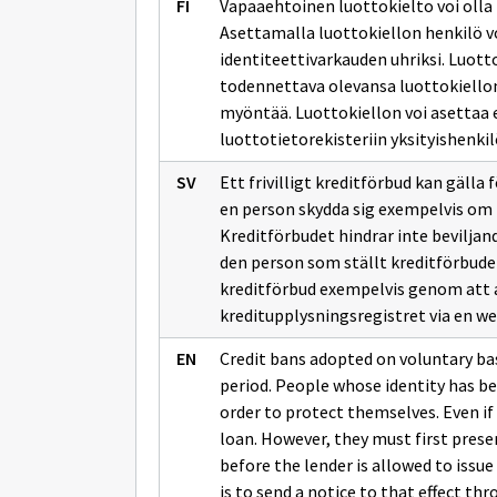
Vapaaehtoinen luottokielto voi olla 
Asettamalla luottokiellon henkilö vo
identiteettivarkauden uhriksi. Luott
todennettava olevansa luottokiellon
myöntää. Luottokiellon voi asettaa e
luottotietorekisteriin yksityishenkil
Ett frivilligt kreditförbud kan gälla 
en person skydda sig exempelvis om h
Kreditförbudet hindrar inte beviljan
den person som ställt kreditförbudet
kreditförbud exempelvis genom att a
kreditupplysningsregistret via en we
Credit bans adopted on voluntary basi
period. People whose identity has be
order to protect themselves. Even if a
loan. However, they must first prese
before the lender is allowed to issue
is to send a notice to that effect thr