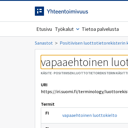
Siirrytty
Siirry suoraan sisältöön.
sivulle
Etusivu
Työkalut
Tietoa palvelusta
Sanastot
Positiivisen luottotietorekisterin 
vapaaehtoinen luot
KÄSITE
·
POSITIIVISEN LUOTTOTIETOREKISTERIN KÄSITT
URI
https://iri.suomi.fi/terminology/luottoreki
Termit
vapaaehtoinen luottokielto