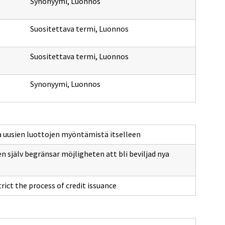
Synonyymi
,
Luonnos
Suositettava termi
,
Luonnos
Suositettava termi
,
Luonnos
Synonyymi
,
Luonnos
aa uusien luottojen myöntämistä itselleen
n själv begränsar möjligheten att bli beviljad nya
rict the process of credit issuance