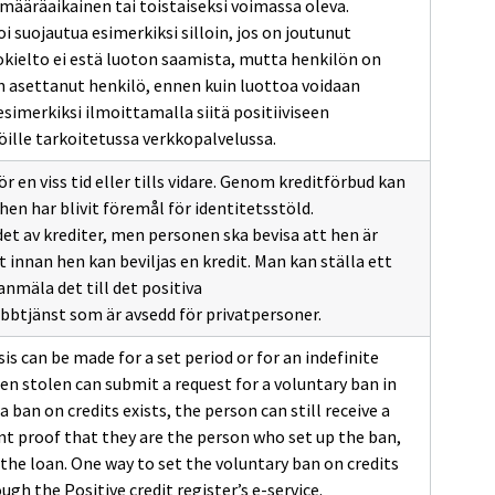
määräaikainen tai toistaiseksi voimassa oleva.
i suojautua esimerkiksi silloin, jos on joutunut
okielto ei estä luoton saamista, mutta henkilön on
 asettanut henkilö, ennen kuin luottoa voidaan
simerkiksi ilmoittamalla siitä positiiviseen
öille tarkoitetussa verkkopalvelussa.
för en viss tid eller tills vidare. Genom kreditförbud kan
en har blivit föremål för identitetsstöld.
det av krediter, men personen ska bevisa att hen är
 innan hen kan beviljas en kredit. Man kan ställa ett
nmäla det till det positiva
bbtjänst som är avsedd för privatpersoner.
s can be made for a set period or for an indefinite
en stolen can submit a request for a voluntary ban in
 ban on credits exists, the person can still receive a
nt proof that they are the person who set up the ban,
 the loan. One way to set the voluntary ban on credits
ough the Positive credit register’s e-service.