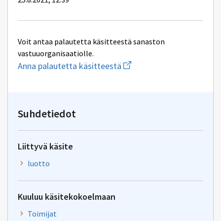
Voit antaa palautetta käsitteestä sanaston
vastuuorganisaatiolle.
Aloita
Anna palautetta käsitteestä
uuden
sähköpostin
kirjoitus
osoitteeseen
yhteentoimivuus@dvv.fi
Suhdetiedot
Liittyvä käsite
luotto
Kuuluu käsitekokoelmaan
Toimijat