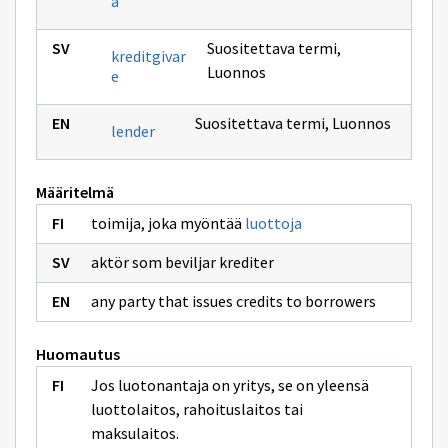
ä
Suositettava termi
,
kreditgivar
Luonnos
e
Suositettava termi
,
Luonnos
lender
Määritelmä
toimija, joka myöntää
luottoja
aktör som beviljar krediter
any party that issues credits to borrowers
Huomautus
Jos luotonantaja on yritys, se on yleensä
luottolaitos, rahoituslaitos tai
maksulaitos.