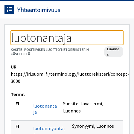
Siirrytty
Siirry suoraan sisältöön.
sivulle
luotonantaja
luonno
KÄSITE
·
POSITIIVISEN LUOTTOTIETOREKISTERIN
KÄSITTEITÄ
·
s
URI
https://iri.suomi.fi/terminology/luottorekisteri/concept-
3000
Termit
Suositettava termi
,
luotonanta
Luonnos
ja
Synonyymi
,
Luonnos
luotonmyöntäj