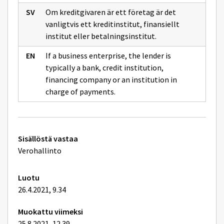
Om kreditgivaren är ett företag är det
vanligtvis ett kreditinstitut, finansiellt
institut eller betalningsinstitut.
If a business enterprise, the lender is
typically a bank, credit institution,
financing company or an institution in
charge of payments.
Tekniset
Sisällöstä vastaa
lisätiedot
Verohallinto
Luotu
26.4.2021, 9.34
Muokattu viimeksi
25.8.2021, 12.39