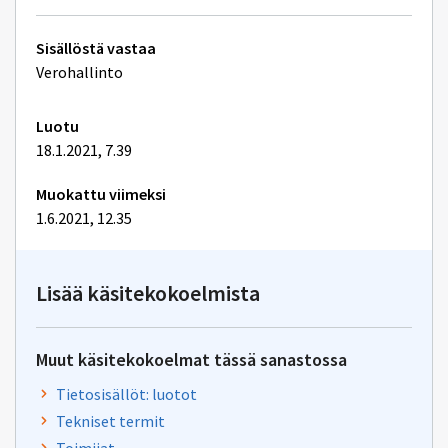
Tekniset
Sisällöstä vastaa
lisätiedot
Verohallinto
Luotu
18.1.2021, 7.39
Muokattu viimeksi
1.6.2021, 12.35
Lisää käsitekokoelmista
Muut käsitekokoelmat tässä sanastossa
Tietosisällöt: luotot
Tekniset termit