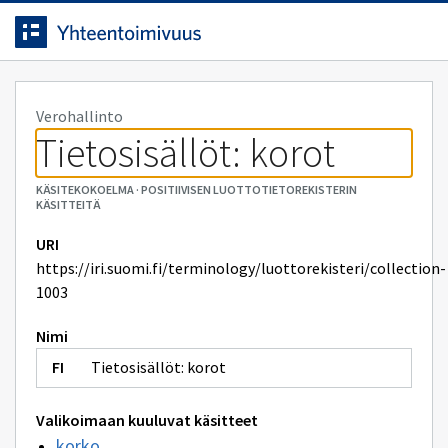
Siirrytty
Siirry suoraan sisältöön.
sivulle
Verohallinto
Tietosisällöt: korot
KÄSITEKOKOELMA
·
POSITIIVISEN LUOTTOTIETOREKISTERIN
KÄSITTEITÄ
URI
https://iri.suomi.fi/terminology/luottorekisteri/collection-
1003
Nimi
Tietosisällöt: korot
Valikoimaan kuuluvat käsitteet
korko