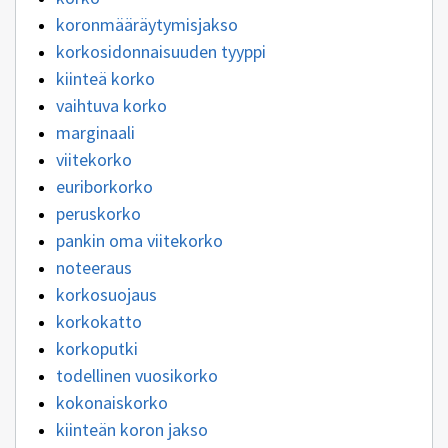
koronmääräytymisjakso
korkosidonnaisuuden tyyppi
kiinteä korko
vaihtuva korko
marginaali
viitekorko
euriborkorko
peruskorko
pankin oma viitekorko
noteeraus
korkosuojaus
korkokatto
korkoputki
todellinen vuosikorko
kokonaiskorko
kiinteän koron jakso