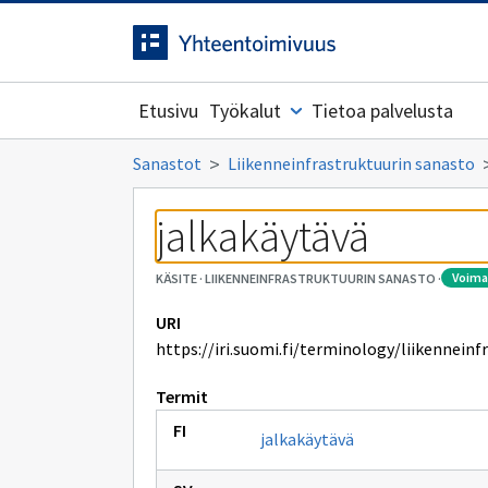
Siirrytty
Siirry suoraan sisältöön.
sivulle
Etusivu
Työkalut
Tietoa palvelusta
Sanastot
Liikenneinfrastruktuurin sanasto
jalkakäytävä
voim
KÄSITE
·
LIIKENNEINFRASTRUKTUURIN SANASTO
·
URI
https://iri.suomi.fi/terminology/liikenneinf
Termit
jalkakäytävä