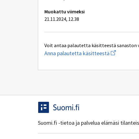
Muokattu viimeksi
21.11.2024, 12.38
Voit antaa palautetta käsitteestä sanaston 
Aloita
Anna palautetta käsitteestä
uuden
sähköpostin
kirjoitus
osoitteesee
yhteentoimi
Suomi.fi -tietoa ja palvelua elämäsi tilante