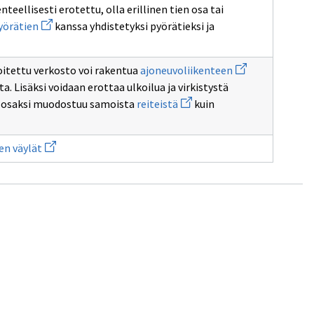
teellisesti erotettu, olla erillinen tien osa tai
Avaa
yörätien
kanssa yhdistetyksi pyörätieksi ja
uuden
ikkunan
sivulle
Avaa
pyörätien
itettu verkosto voi rakentua
ajoneuvoliikenteen
uuden
a. Lisäksi voidaan erottaa ulkoilua ja virkistystä
ikkunan
Avaa
sivulle
ka osaksi muodostuu samoista
reiteistä
kuin
ulle
uuden
ajoneuvoliikent
ikkunan
sivulle
Avaa
reiteistä
en väylät
uuden
ikkunan
sivulle
Tieliikenteen
väylät