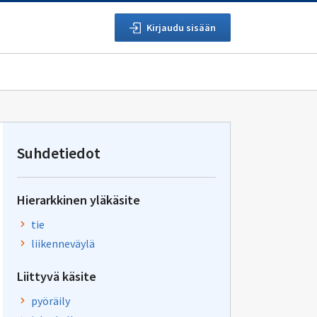
Kirjaudu sisään
Suhdetiedot
Hierarkkinen yläkäsite
tie
liikenneväylä
Liittyvä käsite
pyöräily