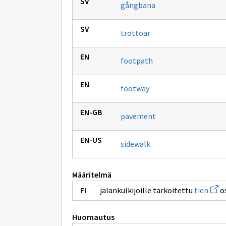
gångbana
trottoar
footpath
footway
pavement
sidewalk
Määritelmä
Avaa
jalankulkijoille tarkoitettu
tien
os
uude
ikku
sivul
Huomautus
tien