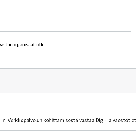
vastuuorganisaatiolle.
n
vuus.ym@gov.fi
isiin. Verkkopalvelun kehittämisestä vastaa Digi- ja väestötie