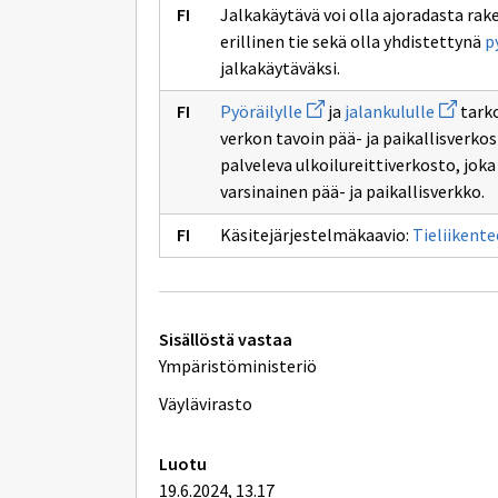
Jalkakäytävä voi olla ajoradasta raken
erillinen tie sekä olla yhdistettynä
p
jalkakäytäväksi.
Avaa
Avaa
Pyöräilylle
ja
jalankululle
tarko
uuden
uuden
verkon tavoin pää- ja paikallisverkost
ikkunan
ikkunan
sivulle
sivulle
palveleva ulkoilureittiverkosto, jo
Pyöräilylle
jalankul
varsinainen pää- ja paikallisverkko.
Käsitejärjestelmäkaavio:
Tieliikente
Tekniset
Sisällöstä vastaa
lisätiedot
Ympäristöministeriö
Väylävirasto
Luotu
19.6.2024, 13.17