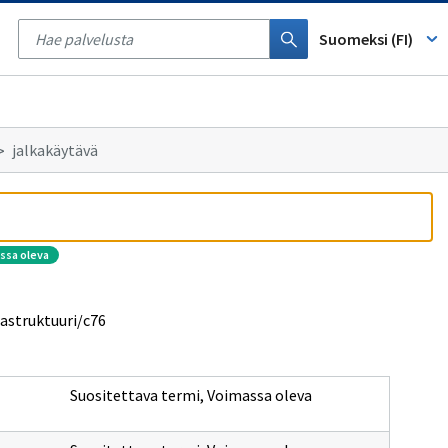
Tyhjennä
haku
Suomeksi (FI)
jalkakäytävä
assa oleva
rastruktuuri/c76
Suositettava termi
,
Voimassa oleva