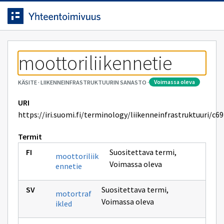
Siirrytty
Siirry suoraan sisältöön.
sivulle
moottoriliikennetie
voimassa oleva
KÄSITE
·
LIIKENNEINFRASTRUKTUURIN SANASTO
·
URI
https://iri.suomi.fi/terminology/liikenneinfrastruktuuri/c69
Termit
Suositettava termi
,
moottoriliik
Voimassa oleva
ennetie
Suositettava termi
,
motortraf
Voimassa oleva
ikled