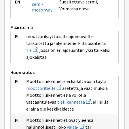
Suositettava termi
,
semi-
Voimassa oleva
motorway
Määritelmä
moottorikäyttöisille ajoneuvoille
tarkoitettu ja liikennemerkillä osoitettu
Avaa
tie
, jossa on eri ajosuuntiin yksi tai kaksi
uuden
ajokaistaa
ikkunan
sivulle
tie
Huomautus
Moottoriliikennetie ei kaikilta osin täytä
Avaa
moottoritielle
asetettuja vaatimuksia.
uuden
Moottoriliikennetiellä voi olla
ikkunan
sivulle
Avaa
vastaantulevaa
tieliikennettä
, eli niillä
moottoritielle
uuden
ei aina ole keskikaidetta.
ikkunan
sivulle
tieliikennettä
Moottoriliikennetiet ovat yleensä
Avaa
hallinnollisesti joko
valta-
tai