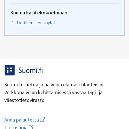
Kuuluu käsitekokoelmaan
Tieliikenteen väylät
Suomi.fi -tietoa ja palvelua elämäsi tilanteisiin.
Verkkopalvelun kehittämisestä vastaa Digi- ja
väestötietovirasto
Aloita
Anna palautetta
uuden
Avaa
Tietosuoja
sähköpostin