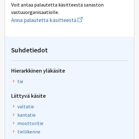
Voit antaa palautetta käsitteestä sanaston
vastuuorganisaatiolle.
Aloita
Anna palautetta käsitteestä
uuden
sähköpostin
kirjoitus
osoitteeseen
yhteentoimivuus.ym@gov.f
Suhdetiedot
Hierarkkinen yläkäsite
tie
Liittyvä käsite
valtatie
kantatie
moottoritie
tieliikenne