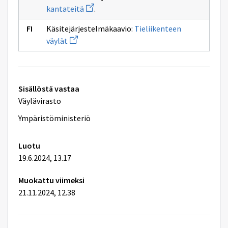
uuden
Avaa
kantateitä
.
ikkunan
uuden
sivulle
ikkunan
valta-
Käsitejärjestelmäkaavio:
Tieliikenteen
sivulle
Avaa
kantateitä
väylät
uuden
ikkunan
sivulle
Tieliikenteen
väylät
Tekniset
Sisällöstä vastaa
lisätiedot
Väylävirasto
Ympäristöministeriö
Luotu
19.6.2024, 13.17
Muokattu viimeksi
21.11.2024, 12.38