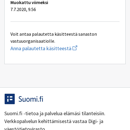
Muokattu viimeksi
7.7.2020, 9.56
Voit antaa palautetta käsitteestä sanaston
vastuuorganisaatiolle.
Aloita
Anna palautetta käsitteestä
uuden
sähköpostin
kirjoitus
osoitteeseen
yhteentoimivuus@dvv.fi
Suomi.fi -tietoa ja palvelua elämäsi tilanteisiin.
Verkkopalvelun kehittämisestä vastaa Digi- ja
väestötietovirasto