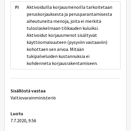
Aktivoiduilla korjausmenoilla tarkoitetaan
peruskorjauksesta ja perusparantamisesta
aiheutuneita menoja, joita ei merkitä
tuloslaskelmaan tilikauden kuluiksi.
Aktivoidut korjausmenot sisältyvät
käyttöomaisuuteen (pysyviin vastaaviin)
kohottaen sen arvoa. Mitään
tukipalveluiden kustannuksia ei
kohdenneta korjausrakentamiseen.
Tekniset
Sisällöstä vastaa
lisätiedot
Valtiovarainministeriö
Luotu
7.7.2020, 9.56