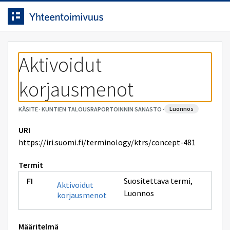
Siirrytty
Siirry suoraan sisältöön.
sivulle
Aktivoidut 
korjausmenot
luonnos
KÄSITE
·
KUNTIEN TALOUSRAPORTOINNIN SANASTO
·
URI
https://iri.suomi.fi/terminology/ktrs/concept-481
Termit
Suositettava termi
,
Aktivoidut
Luonnos
korjausmenot
Määritelmä