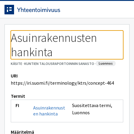
Siirrytty
Siirry suoraan sisältöön.
sivulle
Asuinrakennusten 
hankinta
luonnos
KÄSITE
·
KUNTIEN TALOUSRAPORTOINNIN SANASTO
·
URI
https://iri.suomi.fi/terminology/ktrs/concept-464
Termit
Suositettava termi
,
Asuinrakennust
Luonnos
en hankinta
Määritelmä