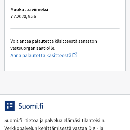
Muokattu viimeksi
7.7.2020, 9.56
Voit antaa palautetta käsitteestä sanaston
vastuuorganisaatiolle.
Aloita
Anna palautetta käsitteestä
uuden
sähköpostin
kirjoitus
osoitteeseen
yhteentoimivuus@dvv.fi
Suomi.fi -tietoa ja palvelua elämäsi tilanteisiin.
Verkkopalvelun kehittämisestä vastaa Digi- ja