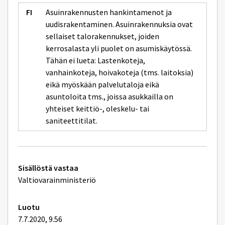
Asuinrakennusten hankintamenot ja
uudisrakentaminen. Asuinrakennuksia ovat
sellaiset talorakennukset, joiden
kerrosalasta yli puolet on asumiskäytössä.
Tähän ei lueta: Lastenkoteja,
vanhainkoteja, hoivakoteja (tms. laitoksia)
eikä myöskään palvelutaloja eikä
asuntoloita tms., joissa asukkailla on
yhteiset keittiö-, oleskelu- tai
saniteettitilat.
Tekniset
Sisällöstä vastaa
lisätiedot
Valtiovarainministeriö
Luotu
7.7.2020, 9.56