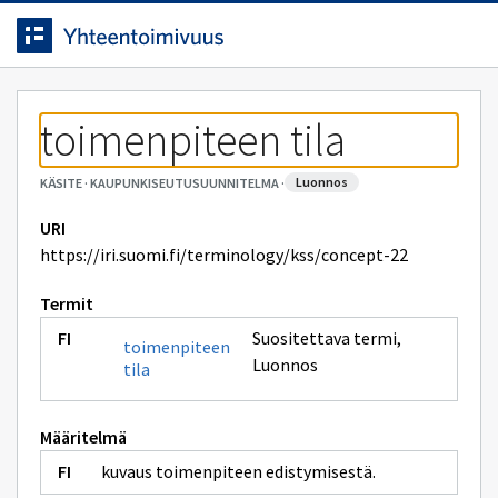
Siirrytty
Siirry suoraan sisältöön.
sivulle
toimenpiteen tila
luonnos
KÄSITE
·
KAUPUNKISEUTUSUUNNITELMA
·
URI
https://iri.suomi.fi/terminology/kss/concept-22
Termit
Suositettava termi
,
toimenpiteen
Luonnos
tila
Määritelmä
kuvaus toimenpiteen edistymisestä.