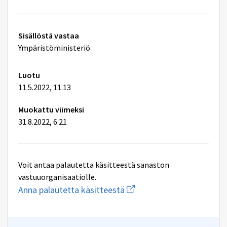
Tekniset
Sisällöstä vastaa
lisätiedot
Ympäristöministeriö
Luotu
11.5.2022, 11.13
Muokattu viimeksi
31.8.2022, 6.21
Voit antaa palautetta käsitteestä sanaston
vastuuorganisaatiolle.
Aloita
Anna palautetta käsitteestä
uuden
sähköpostin
kirjoitus
osoitteeseen