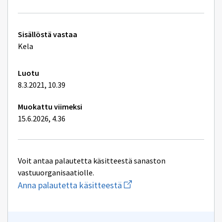
Undersökn
och
vård
Tekniset
Sisällöstä vastaa
lisätiedot
Kela
Luotu
8.3.2021, 10.39
Muokattu viimeksi
15.6.2026, 4.36
Voit antaa palautetta käsitteestä sanaston
vastuuorganisaatiolle.
Aloita
Anna palautetta käsitteestä
uuden
sähköpostin
kirjoitus
osoitteeseen