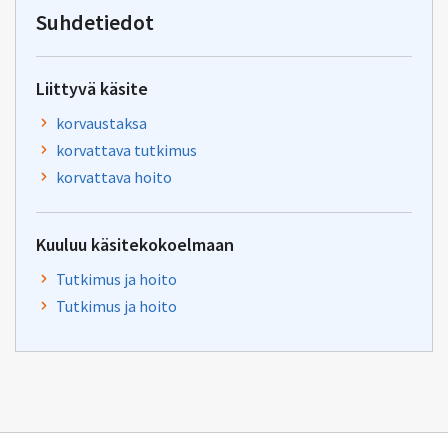
tiha-
Suhdetiedot
tuki@kela.fi
Liittyvä käsite
korvaustaksa
korvattava tutkimus
korvattava hoito
Kuuluu käsitekokoelmaan
Tutkimus ja hoito
Tutkimus ja hoito