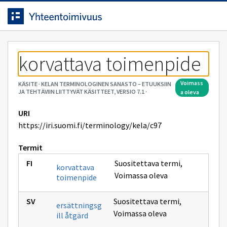
Siirrytty
Siirry suoraan sisältöön.
sivulle
korvattava toimenpide
voimass
KÄSITE
·
KELAN TERMINOLOGINEN SANASTO – ETUUKSIIN
JA TEHTÄVIIN LIITTYVÄT KÄSITTEET, VERSIO 7.1
·
a oleva
URI
https://iri.suomi.fi/terminology/kela/c97
Termit
Suositettava termi
,
korvattava
Voimassa oleva
toimenpide
Suositettava termi
,
ersättningsg
Voimassa oleva
ill åtgärd