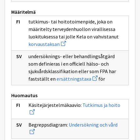
Määritelmä
tutkimus- tai hoitotoimenpide, joka on
määritelty terveydenhuollon virallisessa
luokituksessa tai jolle Kela on vahvistanut
Avaa
korvaustaksan
uuden
ikkunan
undersöknings- eller behandlingsåtgärd
sivulle
korvaustaksan
som definieras i en officiell hälso- och
sjukvårdsklassifikation eller som FPA har
Avaa
fastställt en
ersättningstaxa
för
uuden
ikkunan
sivulle
Huomautus
ersättningstaxa
Avaa
Käsitejärjestelmäkaavio:
Tutkimus ja hoito
uuden
ikkunan
sivulle
Avaa
Tutkimu
Begreppsdiagram:
Undersökning och vård
uuden
ja
ikkunan
hoito
sivulle