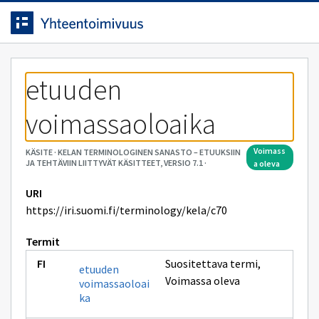
Siirrytty
Siirry suoraan sisältöön.
sivulle
etuuden 
voimassaoloaika
voimass
KÄSITE
·
KELAN TERMINOLOGINEN SANASTO – ETUUKSIIN
JA TEHTÄVIIN LIITTYVÄT KÄSITTEET, VERSIO 7.1
·
a oleva
URI
https://iri.suomi.fi/terminology/kela/c70
Termit
Suositettava termi
,
etuuden
Voimassa oleva
voimassaoloai
ka