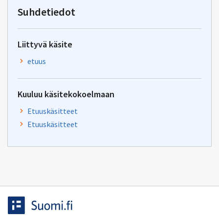
tiha-
Suhdetiedot
tuki@kela.fi
Liittyvä käsite
etuus
Kuuluu käsitekokoelmaan
Etuuskäsitteet
Etuuskäsitteet