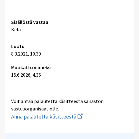
ikkunan
sivulle
Förmånsbegre
Tekniset
Sisällöstä vastaa
lisätiedot
Kela
Luotu
8.3.2021, 10.39
Muokattu viimeksi
15.6.2026, 4.36
Voit antaa palautetta käsitteestä sanaston
vastuuorganisaatiolle.
Aloita
Anna palautetta käsitteestä
uuden
sähköpostin
kirjoitus
osoitteeseen