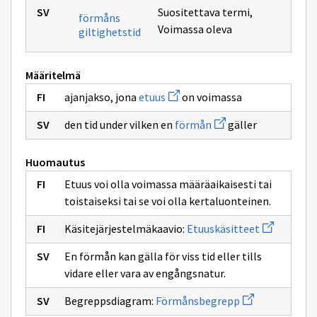
Suositettava termi
,
förmåns
Voimassa oleva
giltighetstid
Määritelmä
Avaa
ajanjakso, jona
etuus
on voimassa
uuden
ikkunan
Avaa
den tid under vilken en
förmån
gäller
sivulle
uuden
etuus
ikkunan
sivulle
Huomautus
förmån
Etuus voi olla voimassa määräaikaisesti tai
toistaiseksi tai se voi olla kertaluonteinen.
Avaa
Käsitejärjestelmäkaavio:
Etuuskäsitteet
uuden
ikkunan
En förmån kan gälla för viss tid eller tills
sivulle
Etuuskäsitt
vidare eller vara av engångsnatur.
Avaa
Begreppsdiagram:
Förmånsbegrepp
uuden