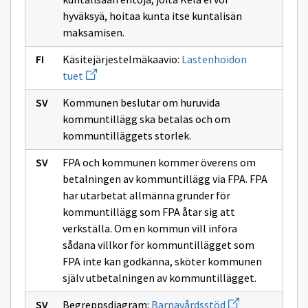
hyväksyä, hoitaa kunta itse kuntalisän
maksamisen.
Käsitejärjestelmäkaavio:
Lastenhoidon
Avaa
tuet
uuden
ikkunan
Kommunen beslutar om huruvida
sivulle
Lastenhoidon
kommuntillägg ska betalas och om
tuet
kommuntilläggets storlek.
FPA och kommunen kommer överens om
betalningen av kommuntillägg via FPA. FPA
har utarbetat allmänna grunder för
kommuntillägg som FPA åtar sig att
verkställa. Om en kommun vill införa
sådana villkor för kommuntillägget som
FPA inte kan godkänna, sköter kommunen
själv utbetalningen av kommuntillägget.
Avaa
Begreppsdiagram:
Barnavårdsstöd