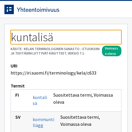
Siirrytty
Siirry suoraan sisältöön.
sivulle
kuntalisä
voimass
KÄSITE
·
KELAN TERMINOLOGINEN SANASTO – ETUUKSIIN
JA TEHTÄVIIN LIITTYVÄT KÄSITTEET, VERSIO 7.1
·
a oleva
URI
https://iri.suomi.fi/terminology/kela/c633
Termit
Suositettava termi
,
Voimassa
kuntali
oleva
sä
Suositettava termi
,
kommunti
Voimassa oleva
llägg