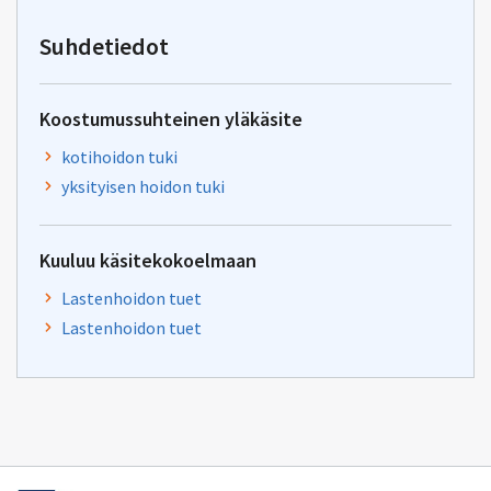
osoitteeseen
tiha-
Suhdetiedot
tuki@kela.fi
Koostumussuhteinen yläkäsite
kotihoidon tuki
yksityisen hoidon tuki
Kuuluu käsitekokoelmaan
Lastenhoidon tuet
Lastenhoidon tuet