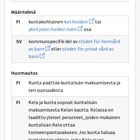
Määritelmä
Avaa
kuntakohtainen
kotihoidon
tai
uuden
Avaa
yksityisen hoidon tuen
osa
ikkunan
uuden
sivulle
ikkunan
kotihoidon
kommunspecifik del av
stödet för hemvård
sivulle
Avaa
yksityisen
av barn
eller
stödet för privat vård av
uuden
hoidon
Avaa
barn
ikkunan
tuen
uuden
sivulle
ikkunan
stödet
sivulle
för
Huomautus
stödet
hemvård
för
av
Kunta päättää kuntalisän maksamisesta ja
privat
barn
vård
sen suuruudesta.
av
barn
Kela ja kunta sopivat kuntalisän
maksamisesta Kelan kautta. Kelassa on
laadittu yleiset perusteet, joiden mukaisen
kuntalisän Kela ottaa
toimeenpantavakseen. Jos kunta haluaa
kuntalisään ehtoja, joita Kela ei voi