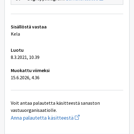
uuden
ikkunan
sivulle
Barnavårdsstöd
Tekniset
Sisällöstä vastaa
lisätiedot
Kela
Luotu
8.3.2021, 10.39
Muokattu viimeksi
15.6.2026, 4.36
Voit antaa palautetta käsitteestä sanaston
vastuuorganisaatiolle.
Aloita
Anna palautetta käsitteestä
uuden
sähköpostin
kirjoitus