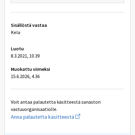
uuden
ikkunan
sivulle
Begrepp
som
Tekniset
rör
Sisällöstä vastaa
pensioner
lisätiedot
Kela
Luotu
8.3.2021, 10.39
Muokattu viimeksi
15.6.2026, 4.36
Voit antaa palautetta käsitteestä sanaston
vastuuorganisaatiolle.
Aloita
Anna palautetta käsitteestä
uuden
sähköpostin
kirjoitus