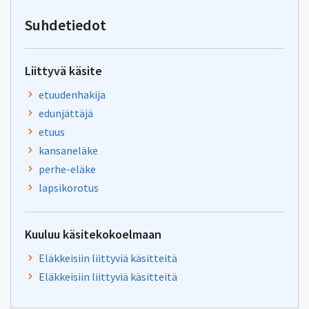
osoitteeseen
tiha-
Suhdetiedot
tuki@kela.fi
Liittyvä käsite
etuudenhakija
edunjättäjä
etuus
kansaneläke
perhe-eläke
lapsikorotus
Kuuluu käsitekokoelmaan
Eläkkeisiin liittyviä käsitteitä
Eläkkeisiin liittyviä käsitteitä