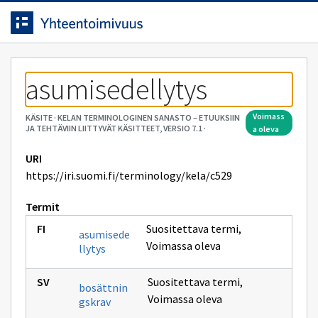
Siirrytty
Siirry suoraan sisältöön.
sivulle
asumisedellytys
voimass
KÄSITE
·
KELAN TERMINOLOGINEN SANASTO – ETUUKSIIN
JA TEHTÄVIIN LIITTYVÄT KÄSITTEET, VERSIO 7.1
·
a oleva
URI
https://iri.suomi.fi/terminology/kela/c529
Termit
Suositettava termi
,
asumisede
Voimassa oleva
llytys
Suositettava termi
,
bosättnin
Voimassa oleva
gskrav