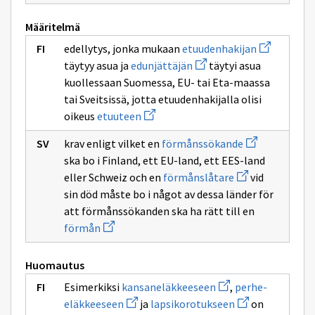
Määritelmä
Avaa
edellytys, jonka mukaan
etuudenhakijan
uuden
Avaa
täytyy asua ja
edunjättäjän
täytyi asua
ikkunan
uuden
sivulle
kuollessaan Suomessa, EU- tai Eta-maassa
ikkunan
etuudenhaki
sivulle
tai Sveitsissä, jotta etuudenhakijalla olisi
edunjättäjän
Avaa
oikeus
etuuteen
uuden
ikkunan
Avaa
krav enligt vilket en
förmånssökande
sivulle
uuden
etuuteen
ska bo i Finland, ett EU-land, ett EES-land
ikkunan
Avaa
sivulle
eller Schweiz och en
förmånslåtare
vid
uuden
förmånssökan
sin död måste bo i något av dessa länder för
ikkunan
sivulle
att förmånssökanden ska ha rätt till en
förmånslåtare
Avaa
förmån
uuden
ikkunan
sivulle
Huomautus
förmån
Avaa
Esimerkiksi
kansaneläkkeeseen
,
perhe-
uuden
Avaa
Avaa
eläkkeeseen
ja
lapsikorotukseen
on
ikkunan
uuden
uuden