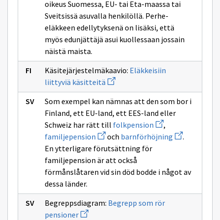
sivulle
oikeus Suomessa, EU- tai Eta-maassa tai
ikkunan
ikkunan
kansaneläkkeeseen
sivulle
sivulle
Sveitsissä asuvalla henkilöllä. Perhe-
perhe-
lapsikorotuksee
eläkkeen edellytyksenä on lisäksi, että
eläkkeeseen
myös edunjättäjä asui kuollessaan jossain
näistä maista.
Käsitejärjestelmäkaavio:
Eläkkeisiin
Avaa
liittyviä käsitteitä
uuden
ikkunan
Som exempel kan nämnas att den som bor i
sivulle
Eläkkeisiin
Finland, ett EU-land, ett EES-land eller
liittyviä
Avaa
Schweiz har rätt till
folkpension
,
käsitteitä
uuden
Avaa
Avaa
familjepension
och
barnförhöjning
.
ikkunan
uuden
uuden
sivulle
En ytterligare förutsättning för
ikkunan
ikkunan
folkpension
sivulle
sivulle
familjepension är att också
familjepension
barnförhöjni
förmånslåtaren vid sin död bodde i något av
dessa länder.
Begreppsdiagram:
Begrepp som rör
Avaa
pensioner