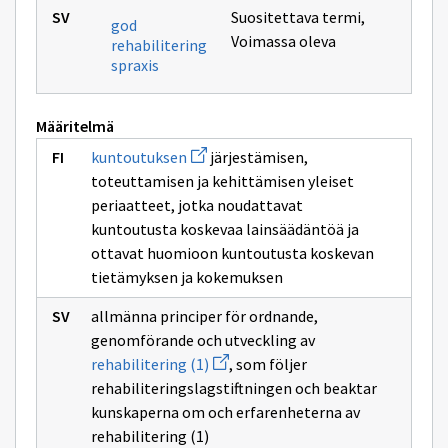
Suositettava termi
,
god
Voimassa oleva
rehabilitering
spraxis
Määritelmä
Avaa
kuntoutuksen
järjestämisen,
uuden
toteuttamisen ja kehittämisen yleiset
ikkunan
sivulle
periaatteet, jotka noudattavat
kuntoutuksen
kuntoutusta koskevaa lainsäädäntöä ja
ottavat huomioon kuntoutusta koskevan
tietämyksen ja kokemuksen
allmänna principer för ordnande,
genomförande och utveckling av
Avaa
rehabilitering (1)
, som följer
uuden
rehabiliteringslagstiftningen och beaktar
ikkunan
sivulle
kunskaperna om och erfarenheterna av
rehabilitering
rehabilitering (1)
(1)