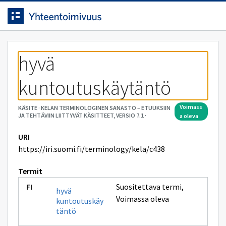
Siirrytty
Siirry suoraan sisältöön.
sivulle
hyvä 
kuntoutuskäytäntö
voimass
KÄSITE
·
KELAN TERMINOLOGINEN SANASTO – ETUUKSIIN
JA TEHTÄVIIN LIITTYVÄT KÄSITTEET, VERSIO 7.1
·
a oleva
URI
https://iri.suomi.fi/terminology/kela/c438
Termit
Suositettava termi
,
hyvä
Voimassa oleva
kuntoutuskäy
täntö