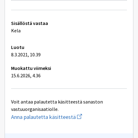
ikkunan
sivulle
Rehabiliteringsproces
och
Tekniset
rehabiliteringsdokum
Sisällöstä vastaa
lisätiedot
Kela
Luotu
8.3.2021, 10.39
Muokattu viimeksi
15.6.2026, 4.36
Voit antaa palautetta käsitteestä sanaston
vastuuorganisaatiolle.
Aloita
Anna palautetta käsitteestä
uuden
sähköpostin
kirjoitus
osoitteeseen