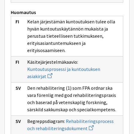
Huomautus
Kelan järjestämän kuntoutuksen tulee olla
hyvän kuntoutuskäytännön mukaista ja
perustua tieteelliseen tutkimukseen,
erityisasiantuntemukseen ja
erityisosaamiseen.
Käsitejärjestelmäkaavio:
Kuntoutusprosessi ja kuntoutuksen
Avaa
asiakirjat
uuden
ikkunan
Den rehabilitering (1) som FPA ordnar ska
sivulle
Kuntoutusprosessi
vara förenlig med god rehabiliteringspraxis
ja
och baserad på vetenskaplig forskning,
kuntoutuksen
asiakirjat
särskild sakkunskap och specialkompetens.
Begreppsdiagram:
Rehabiliteringsprocess
Avaa
och rehabiliteringsdokument
uuden