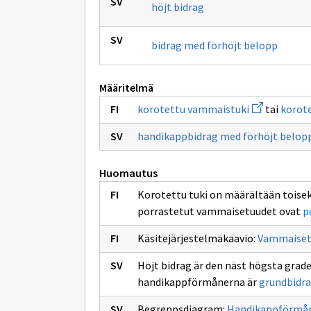
höjt bidrag
bidrag med förhöjt belopp
Määritelmä
Avaa
korotettu vammaistuki
tai
korote
uuden
ikkunan
handikappbidrag med förhöjt belop
sivulle
korotettu
vammaistuki
Huomautus
Korotettu tuki on määrältään toisek
porrastetut vammaisetuudet ovat
p
Käsitejärjestelmäkaavio:
Vammaiset
Höjt bidrag är den näst högsta grad
handikappförmånerna är
grundbidr
Begreppsdiagram:
Handikappförmå