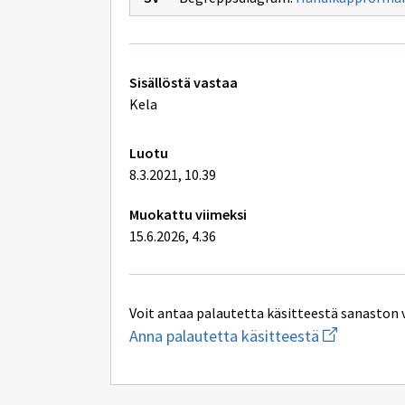
Tekniset
Sisällöstä vastaa
lisätiedot
Kela
Luotu
8.3.2021, 10.39
Muokattu viimeksi
15.6.2026, 4.36
Voit antaa palautetta käsitteestä sanaston 
Aloita
Anna palautetta käsitteestä
uuden
sähköpostin
kirjoitus
osoitteesee