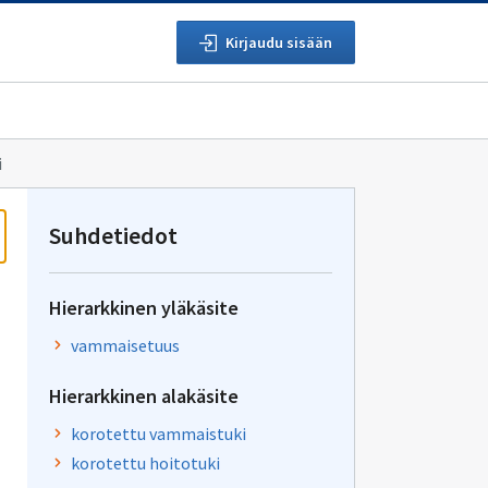
Kirjaudu sisään
i
Suhdetiedot
Hierarkkinen yläkäsite
vammaisetuus
Hierarkkinen alakäsite
korotettu vammaistuki
korotettu hoitotuki