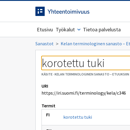
Siirrytty
Siirry suoraan sisältöön.
sivulle
Etusivu
Työkalut
Tietoa palvelusta
Sanastot
Kelan terminologinen sanasto – Etuu
korotettu tuki
KÄSITE
·
KELAN TERMINOLOGINEN SANASTO – ETUUKSIIN JA
URI
https://iri.suomi.fi/terminology/kela/c346
Termit
korotettu tuki