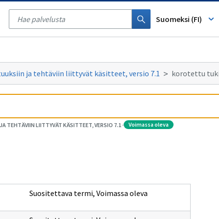
Tyhjennä
haku
Suomeksi (FI)
ksiin ja tehtäviin liittyvät käsitteet, versio 7.1
korotettu tuk
voimassa oleva
 TEHTÄVIIN LIITTYVÄT KÄSITTEET, VERSIO 7.1
·
Suositettava termi
,
Voimassa oleva