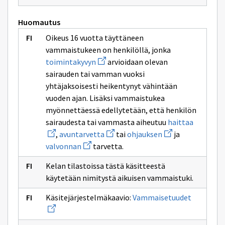
uuden
sivulle
ikkunan
pension
sivulle
Huomautus
arbetsoförmåga
Oikeus 16 vuotta täyttäneen
vammaistukeen on henkilöllä, jonka
Avaa
toimintakyvyn
arvioidaan olevan
uuden
sairauden tai vamman vuoksi
ikkunan
sivulle
yhtäjaksoisesti heikentynyt vähintään
toimintakyvyn
vuoden ajan. Lisäksi vammaistukea
myönnettäessä edellytetään, että henkilön
Avaa
sairaudesta tai vammasta aiheutuu
haittaa
uuden
Avaa
Avaa
,
avuntarvetta
tai
ohjauksen
ja
ikkunan
uuden
uuden
Avaa
sivulle
valvonnan
tarvetta.
ikkunan
ikkunan
uuden
haittaa
sivulle
sivulle
ikkunan
avuntarvetta
ohjauksen
Kelan tilastoissa tästä käsitteestä
sivulle
valvonnan
käytetään nimitystä aikuisen vammaistuki.
Avaa
Käsitejärjestelmäkaavio:
Vammaisetuudet
uuden
ikkunan
sivulle