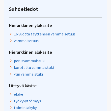
osoitteeseen
tiha-
Suhdetiedot
tuki@kela.fi
Hierarkkinen yläkäsite
16 vuotta täyttäneen vammaisetuus
vammaisetuus
Hierarkkinen alakäsite
perusvammaistuki
korotettu vammaistuki
ylin vammaistuki
Liittyvä käsite
eläke
työkyvyttömyys
toimintakyky