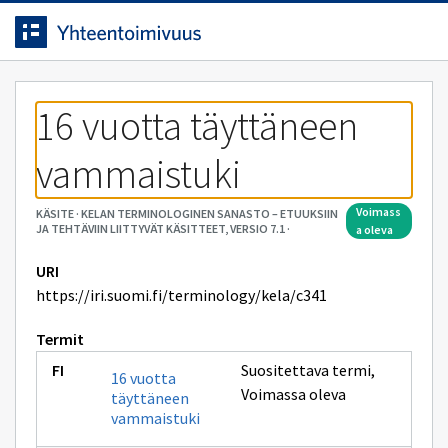
Siirrytty
Siirry suoraan sisältöön.
sivulle
16 vuotta täyttäneen 
vammaistuki
voimass
KÄSITE
·
KELAN TERMINOLOGINEN SANASTO – ETUUKSIIN
JA TEHTÄVIIN LIITTYVÄT KÄSITTEET, VERSIO 7.1
·
a oleva
URI
https://iri.suomi.fi/terminology/kela/c341
Termit
Suositettava termi
,
16 vuotta
Voimassa oleva
täyttäneen
vammaistuki