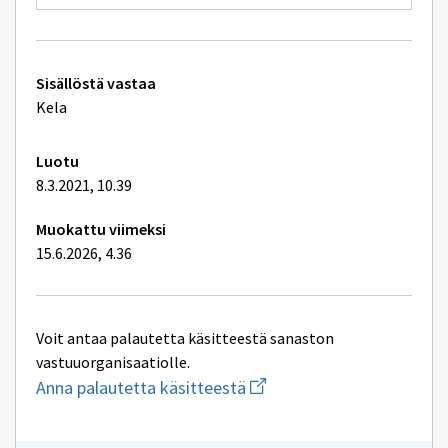
uuden
ikkunan
sivulle
Handikappf
Tekniset
Sisällöstä vastaa
lisätiedot
Kela
Luotu
8.3.2021, 10.39
Muokattu viimeksi
15.6.2026, 4.36
Voit antaa palautetta käsitteestä sanaston
vastuuorganisaatiolle.
Aloita
Anna palautetta käsitteestä
uuden
sähköpostin
kirjoitus