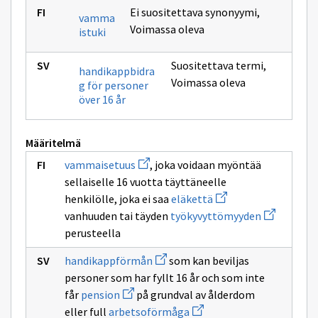
Ei suositettava synonyymi
,
vamma
Voimassa oleva
istuki
Suositettava termi
,
handikappbidra
Voimassa oleva
g för personer
över 16 år
Määritelmä
Avaa
vammaisetuus
, joka voidaan myöntää
uuden
sellaiselle 16 vuotta täyttäneelle
ikkunan
sivulle
Avaa
henkilölle, joka ei saa
eläkettä
vammaisetuus
uuden
Avaa
vanhuuden tai täyden
työkyvyttömyyden
ikkunan
uuden
sivulle
perusteella
ikkunan
eläkettä
sivulle
Avaa
työkyvyttö
handikappförmån
som kan beviljas
uuden
personer som har fyllt 16 år och som inte
ikkunan
Avaa
sivulle
får
pension
på grundval av ålderdom
uuden
handikappförmån
Avaa
eller full
arbetsoförmåga
ikkunan