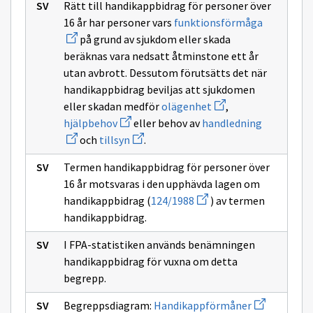
Vammaise
Rätt till handikappbidrag för personer över
Avaa
16 år har personer vars
funktionsförmåga
uuden
på grund av sjukdom eller skada
ikkunan
sivulle
beräknas vara nedsatt åtminstone ett år
funktions
utan avbrott. Dessutom förutsätts det när
handikappbidrag beviljas att sjukdomen
Avaa
eller skadan medför
olägenhet
,
uuden
Avaa
Avaa
hjälpbehov
eller behov av
handledning
ikkunan
uuden
uuden
Avaa
sivulle
och
tillsyn
.
ikkunan
ikkunan
uuden
olägenhet
sivulle
sivulle
ikkunan
hjälpbehov
handledni
Termen handikappbidrag för personer över
sivulle
tillsyn
16 år motsvaras i den upphävda lagen om
Avaa
handikappbidrag (
124/1988
) av termen
uuden
handikappbidrag.
ikkunan
sivulle
124/1988
I FPA-statistiken används benämningen
handikappbidrag för vuxna om detta
begrepp.
Avaa
Begreppsdiagram:
Handikappförmåner