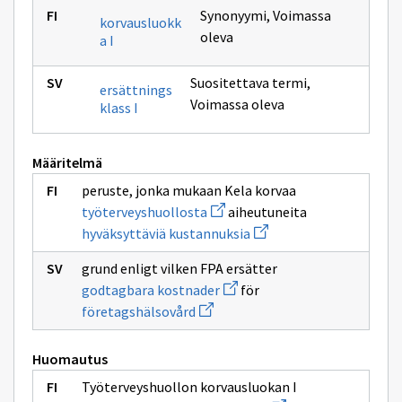
Synonyymi
,
Voimassa
korvausluokk
oleva
a I
Suositettava termi
,
ersättnings
Voimassa oleva
klass I
Määritelmä
peruste, jonka mukaan Kela korvaa
Avaa
työterveyshuollosta
aiheutuneita
uuden
Avaa
hyväksyttäviä kustannuksia
ikkunan
uuden
sivulle
ikkunan
työterveyshuollosta
grund enligt vilken FPA ersätter
sivulle
Avaa
hyväksyttäviä
godtagbara kostnader
för
uuden
kustannuksia
Avaa
företagshälsovård
ikkunan
uuden
sivulle
ikkunan
godtagbara
sivulle
kostnader
Huomautus
företagshälsovård
Työterveyshuollon korvausluokan I