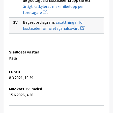
de godtagbara kostnaderna upp till ett
årligt kalkylerat maximibelopp per
Avaa
företagare
.
uuden
ikkunan
Begreppsdiagram:
Ersättningar för
sivulle
Avaa
årligt
kostnader för företagshälsovård
uuden
kalkylerat
ikkunan
maximibelopp
sivulle
per
Ersättningar
företagare
för
Tekniset
kostnader
Sisällöstä vastaa
för
lisätiedot
Kela
företagshälsovård
Luotu
8.3.2021, 10.39
Muokattu viimeksi
15.6.2026, 4.36