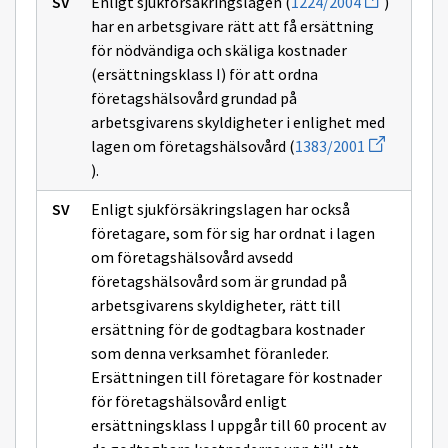
Enligt sjukförsäkringslagen (
1224/2004
)
sivulle
uuden
företagshälsov
kalkylerat
har en arbetsgivare rätt att få ersättning
ikkunan
maximibelopp
sivulle
för nödvändiga och skäliga kostnader
inom
1224/2004
företagshälsovården
(ersättningsklass I) för att ordna
företagshälsovård grundad på
arbetsgivarens skyldigheter i enlighet med
Avaa
lagen om företagshälsovård (
1383/2001
uuden
).
ikkunan
sivulle
1383/2001
Enligt sjukförsäkringslagen har också
företagare, som för sig har ordnat i lagen
om företagshälsovård avsedd
företagshälsovård som är grundad på
arbetsgivarens skyldigheter, rätt till
ersättning för de godtagbara kostnader
som denna verksamhet föranleder.
Ersättningen till företagare för kostnader
för företagshälsovård enligt
ersättningsklass I uppgår till 60 procent av