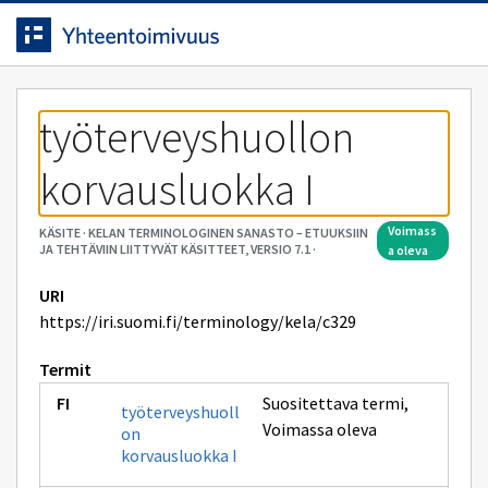
Siirrytty
Siirry suoraan sisältöön.
sivulle
työterveyshuollon 
korvausluokka I
voimass
KÄSITE
·
KELAN TERMINOLOGINEN SANASTO – ETUUKSIIN
JA TEHTÄVIIN LIITTYVÄT KÄSITTEET, VERSIO 7.1
·
a oleva
URI
https://iri.suomi.fi/terminology/kela/c329
Termit
Suositettava termi
,
työterveyshuoll
Voimassa oleva
on
korvausluokka I