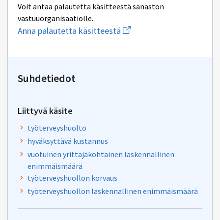
Voit antaa palautetta käsitteestä sanaston
vastuuorganisaatiolle.
Aloita
Anna palautetta käsitteestä
uuden
sähköpostin
kirjoitus
osoitteeseen
tiha-
Suhdetiedot
tuki@kela.fi
Liittyvä käsite
työterveyshuolto
hyväksyttävä kustannus
vuotuinen yrittäjäkohtainen laskennallinen
enimmäismäärä
työterveyshuollon korvaus
työterveyshuollon laskennallinen enimmäismäärä