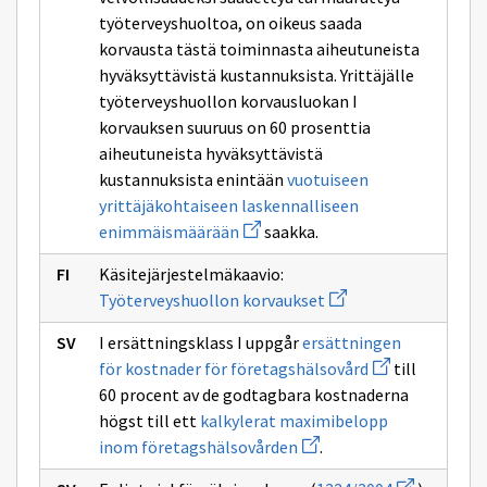
työterveyshuoltoa, on oikeus saada
korvausta tästä toiminnasta aiheutuneista
hyväksyttävistä kustannuksista. Yrittäjälle
työterveyshuollon korvausluokan I
korvauksen suuruus on 60 prosenttia
aiheutuneista hyväksyttävistä
kustannuksista enintään
vuotuiseen
yrittäjäkohtaiseen laskennalliseen
Avaa
enimmäismäärään
saakka.
uuden
ikkunan
Käsitejärjestelmäkaavio:
sivulle
Avaa
vuotuiseen
Työterveyshuollon korvaukset
uuden
yrittäjäkohtaiseen
ikkunan
laskennalliseen
I ersättningsklass I uppgår
ersättningen
sivulle
enimmäismäärään
Avaa
Työterveyshuollon
för kostnader för företagshälsovård
till
uuden
korvaukset
60 procent av de godtagbara kostnaderna
ikkunan
sivulle
högst till ett
kalkylerat maximibelopp
ersättningen
Avaa
inom företagshälsovården
.
för
uuden
kostnader
ikkunan
Avaa
för