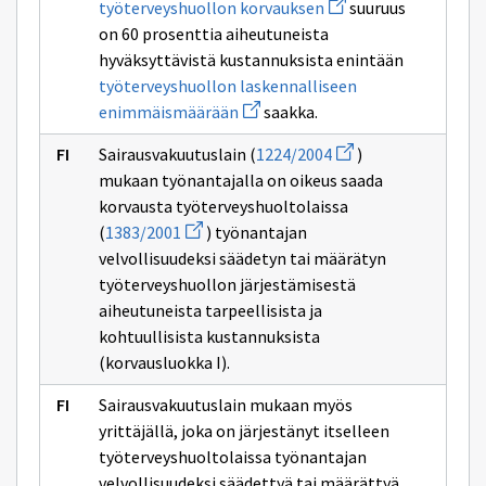
Avaa
työterveyshuollon korvauksen
suuruus
uuden
on 60 prosenttia aiheutuneista
ikkunan
sivulle
hyväksyttävistä kustannuksista enintään
työterveyshuollon
työterveyshuollon laskennalliseen
korvauksen
Avaa
enimmäismäärään
saakka.
uuden
ikkunan
Avaa
Sairausvakuutuslain (
1224/2004
)
sivulle
uuden
työterveyshuollon
mukaan työnantajalla on oikeus saada
ikkunan
laskennalliseen
sivulle
korvausta työterveyshuoltolaissa
enimmäismäärään
1224/2004
Avaa
(
1383/2001
) työnantajan
uuden
velvollisuudeksi säädetyn tai määrätyn
ikkunan
sivulle
työterveyshuollon järjestämisestä
1383/2001
aiheutuneista tarpeellisista ja
kohtuullisista kustannuksista
(korvausluokka I).
Sairausvakuutuslain mukaan myös
yrittäjällä, joka on järjestänyt itselleen
työterveyshuoltolaissa työnantajan
velvollisuudeksi säädettyä tai määrättyä