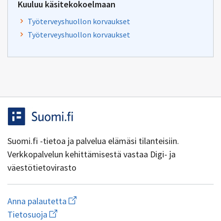
Kuuluu käsitekokoelmaan
Työterveyshuollon korvaukset
Työterveyshuollon korvaukset
Suomi.fi -tietoa ja palvelua elämäsi tilanteisiin.
Verkkopalvelun kehittämisestä vastaa Digi- ja
väestötietovirasto
Aloita
Anna palautetta
uuden
Avaa
Tietosuoja
sähköpostin
linkki