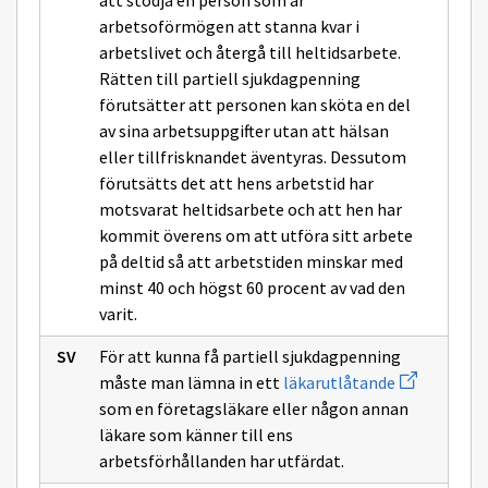
att stödja en person som är
arbetsoförmögen att stanna kvar i
arbetslivet och återgå till heltidsarbete.
Rätten till partiell sjukdagpenning
förutsätter att personen kan sköta en del
av sina arbetsuppgifter utan att hälsan
eller tillfrisknandet äventyras. Dessutom
förutsätts det att hens arbetstid har
motsvarat heltidsarbete och att hen har
kommit överens om att utföra sitt arbete
på deltid så att arbetstiden minskar med
minst 40 och högst 60 procent av vad den
varit.
För att kunna få partiell sjukdagpenning
Avaa
måste man lämna in ett
läkarutlåtande
uuden
som en företagsläkare eller någon annan
ikkunan
sivulle
läkare som känner till ens
läkarutlåta
arbetsförhållanden har utfärdat.