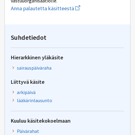
vastuuorganisaatiolle.
Aloita
Anna palautetta käsitteestä
uuden
sähköpostin
kirjoitus
osoitteeseen
tiha-
Suhdetiedot
tuki@kela.fi
Hierarkkinen yläkäsite
sairauspäiväraha
Liittyvä käsite
arkipäivä
lääkärinlausunto
Kuuluu käsitekokoelmaan
Päivärahat