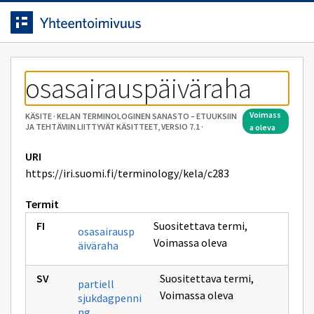
Siirrytty
Siirry suoraan sisältöön.
sivulle
osasairauspäiväraha
voimass
KÄSITE
·
KELAN TERMINOLOGINEN SANASTO – ETUUKSIIN
JA TEHTÄVIIN LIITTYVÄT KÄSITTEET, VERSIO 7.1
·
a oleva
URI
https://iri.suomi.fi/terminology/kela/c283
Termit
Suositettava termi
,
osasairausp
Voimassa oleva
äiväraha
Suositettava termi
,
partiell
Voimassa oleva
sjukdagpenni
ng