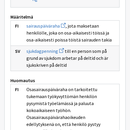
Määritelmä
Avaa
sairauspäiväraha
, jota maksetaan
uuden
henkilölle, joka on osa-aikaisesti töissä ja
ikkunan
sivulle
osa-aikaisesti poissa töistä sairauden takia
sairauspäiväraha
Avaa
sjukdagpenning
till en person som på
uuden
grund av sjukdom arbetar på deltid och är
ikkunan
sivulle
sjukskriven på deltid
sjukdagpenning
Huomautus
Osasairauspäiväraha on tarkoitettu
tukemaan työkyvyttömän henkilön
pysymistä työelämässä ja paluuta
kokoaikaiseen työhön.
Osasairauspäivärahaoikeuden
edellytyksenä on, että henkilö pystyy