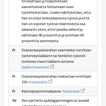
terveyttään ja toipumistaan
vaarantamatta hoitamaan osan
työtehtävistään. Lisäksi edellytetään, että
hän on ollut kokoaikaisessa työssä ja että
hän on sopinut työnsä tekemisestä osa-
aikaisesti siten, että työaika vähentyy
vähintään 40 prosenttia ja enintään 60
prosenttia aiemmasta.
Osasairauspäivärahan saamiseksi tarvitaan
työterveyslääkärin tai henkilön työolot
tuntevan muun lääkärin antama
Avaa
lääkärinlausunto
.
uuden
ikkunan
Osasairauspäivärahaa maksetaan enintään
sivulle
Avaa
lääkärinlausunto
150
arkipäivältä
.
uuden
ikkunan
Avaa
Käsitejärjestelmäkaavio:
Päivärahat
sivulle
uuden
arkipäivältä
ikkunan
Den partiella sjukdagpenningen är avsedd
sivulle
Päivärahat