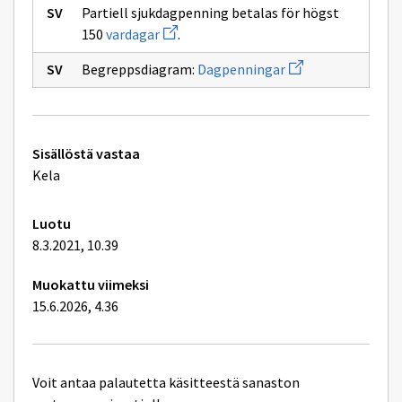
Partiell sjukdagpenning betalas för högst
Avaa
150
vardagar
.
uuden
ikkunan
Avaa
Begreppsdiagram:
Dagpenningar
sivulle
uuden
vardagar
ikkunan
sivulle
Dagpenningar
Tekniset
Sisällöstä vastaa
lisätiedot
Kela
Luotu
8.3.2021, 10.39
Muokattu viimeksi
15.6.2026, 4.36
Voit antaa palautetta käsitteestä sanaston