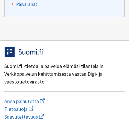
Päivärahat
Suomi.fi -tietoa ja palvelua elämäsi tilanteisiin.
Verkkopalvelun kehittämisestä vastaa Digi- ja
väestötietovirasto
Aloita
Anna palautetta
uuden
Avaa
Tietosuoja
sähköpostin
linkki
Avaa
kirjoitus
Saavutettavuus
uuteen
linkki
osoitteeseen
ikkunaan
uuteen
yhteentoimivuus@dvv.fi
wiki.dvv.fi/Tietosuojaseloste