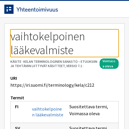
Siirrytty
Siirry suoraan sisältöön.
sivulle
vaihtokelpoinen 
lääkevalmiste
voimass
KÄSITE
·
KELAN TERMINOLOGINEN SANASTO – ETUUKSIIN
JA TEHTÄVIIN LIITTYVÄT KÄSITTEET, VERSIO 7.1
·
a oleva
URI
https://iri.suomi.fi/terminology/kela/c212
Termit
Suositettava termi
,
vaihtokelpoine
Voimassa oleva
n lääkevalmiste
Suositettava termi
,