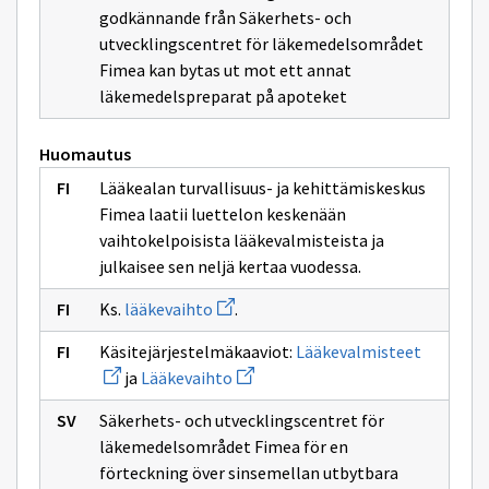
godkännande från Säkerhets- och
utvecklingscentret för läkemedelsområdet
Fimea kan bytas ut mot ett annat
läkemedelspreparat på apoteket
Huomautus
Lääkealan turvallisuus- ja kehittämiskeskus
Fimea laatii luettelon keskenään
vaihtokelpoisista lääkevalmisteista ja
julkaisee sen neljä kertaa vuodessa.
Avaa
Ks.
lääkevaihto
.
uuden
ikkunan
Avaa
Käsitejärjestelmäkaaviot:
Lääkevalmisteet
sivulle
uuden
Avaa
lääkevaihto
ja
Lääkevaihto
ikkunan
uuden
sivulle
ikkunan
Lääkeval
Säkerhets- och utvecklingscentret för
sivulle
Lääkevaihto
läkemedelsområdet Fimea för en
förteckning över sinsemellan utbytbara