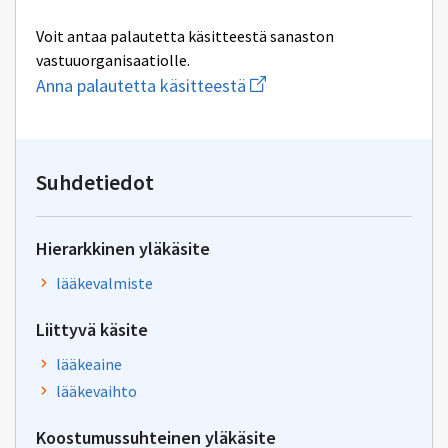
Voit antaa palautetta käsitteestä sanaston
vastuuorganisaatiolle.
Aloita
Anna palautetta käsitteestä
uuden
sähköpostin
kirjoitus
osoitteeseen
tiha-
Suhdetiedot
tuki@kela.fi
Hierarkkinen yläkäsite
lääkevalmiste
Liittyvä käsite
lääkeaine
lääkevaihto
Koostumussuhteinen yläkäsite