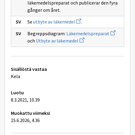
läkemedelspreparat och publicerar den fyra
gånger om året.
Avaa
Se
utbyte av läkemedel
.
uuden
ikkunan
Avaa
Begreppsdiagram:
Läkemedelspreparat
sivulle
uuden
Avaa
utbyte
och
Utbyte av läkemedel
ikkunan
uuden
av
sivulle
ikkunan
läkemedel
Läkemedels
sivulle
Utbyte
av
Tekniset
läkemedel
Sisällöstä vastaa
lisätiedot
Kela
Luotu
8.3.2021, 10.39
Muokattu viimeksi
15.6.2026, 4.36