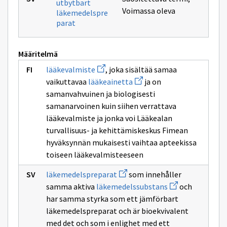
utbytbart
Voimassa oleva
läkemedelspre
parat
Määritelmä
Avaa
lääkevalmiste
, joka sisältää samaa
uuden
Avaa
vaikuttavaa
lääkeainetta
ja on
ikkunan
uuden
sivulle
samanvahvuinen ja biologisesti
ikkunan
lääkevalmiste
sivulle
samanarvoinen kuin siihen verrattava
lääkeainetta
lääkevalmiste ja jonka voi Lääkealan
turvallisuus- ja kehittämiskeskus Fimean
hyväksynnän mukaisesti vaihtaa apteekissa
toiseen lääkevalmisteeseen
Avaa
läkemedelspreparat
som innehåller
uuden
Avaa
samma aktiva
läkemedelssubstans
och
ikkunan
uuden
sivulle
har samma styrka som ett jämförbart
ikkunan
läkemedelspreparat
sivulle
läkemedelspreparat och är bioekvivalent
läkemedelssubst
med det och som i enlighet med ett