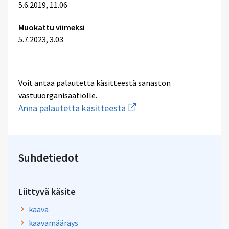
5.6.2019, 11.06
Muokattu viimeksi
5.7.2023, 3.03
Voit antaa palautetta käsitteestä sanaston
vastuuorganisaatiolle.
Aloita
Anna palautetta käsitteestä
uuden
sähköpostin
kirjoitus
osoitteeseen
yhteentoimivuus.ym@gov.f
Suhdetiedot
Liittyvä käsite
kaava
kaavamääräys