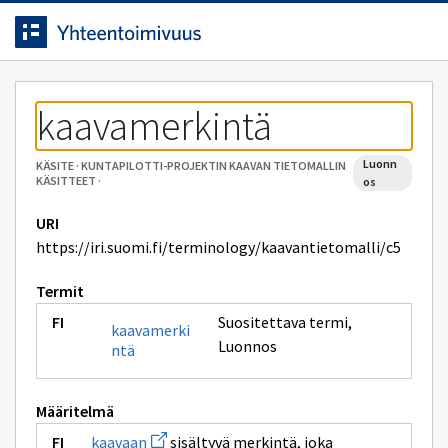
Siirrytty
Siirry suoraan sisältöön.
sivulle
kaavamerkintä
luonn
KÄSITE
·
KUNTAPILOTTI-PROJEKTIN KAAVAN TIETOMALLIN
KÄSITTEET
·
os
URI
https://iri.suomi.fi/terminology/kaavantietomalli/c5
Termit
Suositettava termi
,
kaavamerki
Luonnos
ntä
Määritelmä
Avaa
kaavaan
sisältyvä merkintä, joka