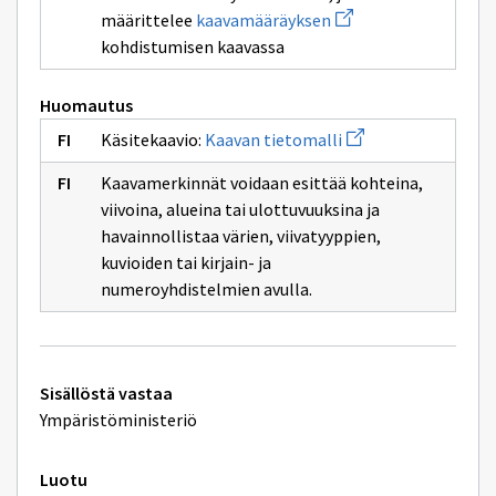
uuden
Avaa
määrittelee
kaavamääräyksen
ikkunan
uuden
sivulle
kohdistumisen kaavassa
ikkunan
kaavaan
sivulle
kaavamääräyksen
Huomautus
Avaa
Käsitekaavio:
Kaavan tietomalli
uuden
ikkunan
Kaavamerkinnät voidaan esittää kohteina,
sivulle
Kaavan
viivoina, alueina tai ulottuvuuksina ja
tietomalli
havainnollistaa värien, viivatyyppien,
kuvioiden tai kirjain- ja
numeroyhdistelmien avulla.
Tekniset
Sisällöstä vastaa
lisätiedot
Ympäristöministeriö
Luotu