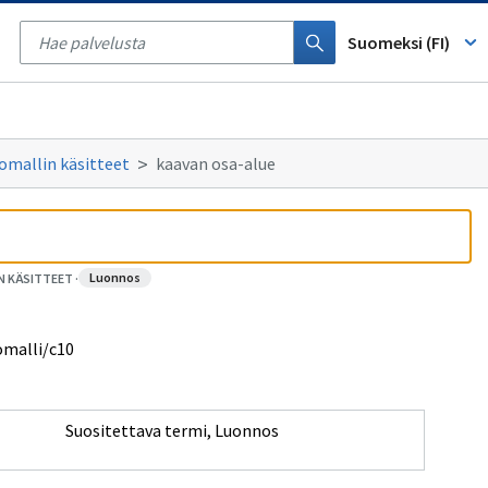
Tyhjennä
haku
Suomeksi (FI)
omallin käsitteet
kaavan osa-alue
luonnos
N KÄSITTEET
·
omalli/c10
Suositettava termi
,
Luonnos