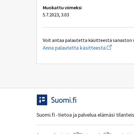
Muokattu viimeksi
5.7.2023, 3.03
Voit antaa palautetta käsitteestä sanaston 
Aloita
Anna palautetta käsitteestä
uuden
sähköpostin
kirjoitus
osoitteesee
yhteentoimi
Suomi.fi -tietoa ja palvelua elämäsi tilante
Aloita
Avaa