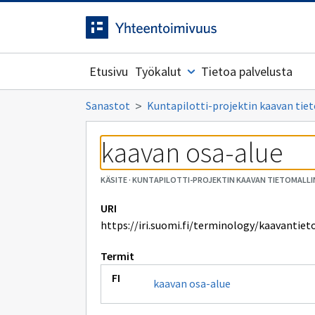
Siirrytty
Siirry suoraan sisältöön.
sivulle
Etusivu
Työkalut
Tietoa palvelusta
Sanastot
Kuntapilotti-projektin kaavan tiet
kaavan osa-alue
KÄSITE
·
KUNTAPILOTTI-PROJEKTIN KAAVAN TIETOMALLI
URI
https://iri.suomi.fi/terminology/kaavantiet
Termit
kaavan osa-alue