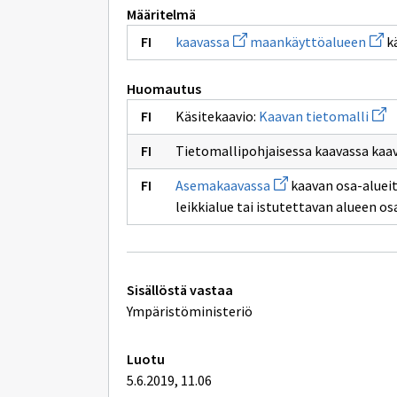
Määritelmä
Avaa
Avaa
kaavassa
maankäyttöalueen
kä
uuden
uude
ikkunan
ikku
sivulle
sivul
Huomautus
kaavassa
maan
Avaa
Käsitekaavio:
Kaavan tietomalli
uude
ikku
Tietomallipohjaisessa kaavassa kaav
sivul
Kaa
Avaa
tiet
Asemakaavassa
kaavan osa-alueita
uuden
leikkialue tai istutettavan alueen os
ikkunan
sivulle
Asemakaavassa
Tekniset
Sisällöstä vastaa
lisätiedot
Ympäristöministeriö
Luotu
5.6.2019, 11.06