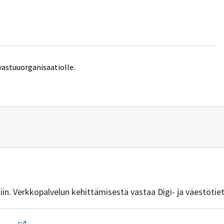
vastuuorganisaatiolle.
n
vuus.ym@gov.fi
isiin. Verkkopalvelun kehittämisestä vastaa Digi- ja väestötie
Avaa