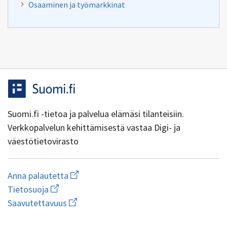
Osaaminen ja työmarkkinat
Suomi.fi -tietoa ja palvelua elämäsi tilanteisiin.
Verkkopalvelun kehittämisestä vastaa Digi- ja
väestötietovirasto
Aloita
Anna palautetta
uuden
Avaa
Tietosuoja
sähköpostin
linkki
Avaa
kirjoitus
Saavutettavuus
uuteen
linkki
osoitteeseen
ikkunaan
uuteen
yhteentoimivuus@dvv.fi
wiki.dvv.fi/Tietosuojaseloste
1.0.0-44+g7ad1270