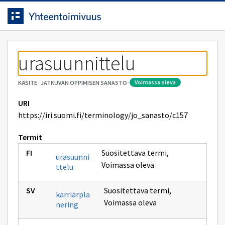
Siirrytty
Siirry suoraan sisältöön.
sivulle
urasuunnittelu
voimassa oleva
KÄSITE
·
JATKUVAN OPPIMISEN SANASTO
·
URI
https://iri.suomi.fi/terminology/jo_sanasto/c157
Termit
Suositettava termi
,
urasuunni
Voimassa oleva
ttelu
Suositettava termi
,
karriärpla
Voimassa oleva
nering