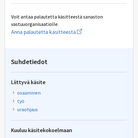
Voit antaa palautetta käsitteestä sanaston
vastuuorganisaatiolle.
Aloita
Anna palautetta käsitteestä
uuden
sähköpostin
kirjoitus
osoitteeseen
jod@gov.fi
Suhdetiedot
Liittyvä käsite
osaaminen
työ
uraohjaus
Kuuluu käsitekokoelmaan