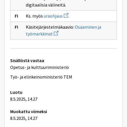
digitaalisia välineitä.
Avaa
Ks. myös
uraohjaus
.
uuden
ikkunan
Käsitejärjestelmäkaavio:
Osaaminen ja
sivulle
Avaa
uraohjaus
työmarkkinat
uuden
ikkunan
sivulle
Osaaminen
ja
Tekniset
työmarkkinat
Sisällöstä vastaa
lisätiedot
Opetus- ja kulttuuriministeriö
Työ- ja elinkeinoministeriö TEM
Luotu
8.5.2025, 14.27
Muokattu viimeksi
8.5.2025, 14.27