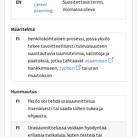
Suositettava termi
,
career
Voimassa oleva
planning
Määritelmä
henkilökohtainen prosessi, jossa yksilö
tekee tavoitteellisesti tulevaisuuteen
suuntautuvia suunnitelmia, valintoja ja
Avaa
päätöksiä, jotka tähtäävät
osaamisen
uuden
Avaa
hankkimiseen,
työhön
tai uran
ikkunan
uuden
sivulle
muutoksiin
ikkunan
osaamisen
sivulle
työhön
Huomautus
Yksilö voi tehdä urasuunnittelua
itsenäisesti tai saada siihen tukea ja
ohjausta.
Urasuunnittelussa voidaan hyödyntää
erilaisia työkaluja, kuten testejä tai