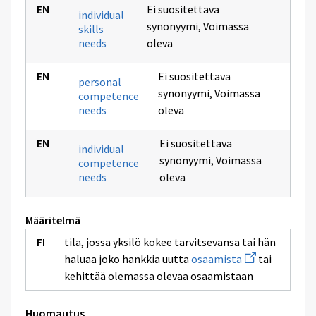
Ei suositettava
individual
synonyymi
,
Voimassa
skills
needs
oleva
Ei suositettava
personal
synonyymi
,
Voimassa
competence
needs
oleva
Ei suositettava
individual
synonyymi
,
Voimassa
competence
needs
oleva
Määritelmä
tila, jossa yksilö kokee tarvitsevansa tai hän
Avaa
haluaa joko hankkia uutta
osaamista
tai
uuden
kehittää olemassa olevaa osaamistaan
ikkunan
sivulle
osaamista
Huomautus