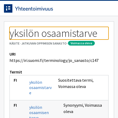
Siirrytty
Siirry suoraan sisältöön.
sivulle
yksilön osaamistarve
voimassa oleva
KÄSITE
·
JATKUVAN OPPIMISEN SANASTO
·
URI
https://iri.suomi.fi/terminology/jo_sanasto/c147
Termit
Suositettava termi
,
yksilön
Voimassa oleva
osaamistarv
e
Synonyymi
,
Voimassa
yksilön
oleva
osaamisen
tarve