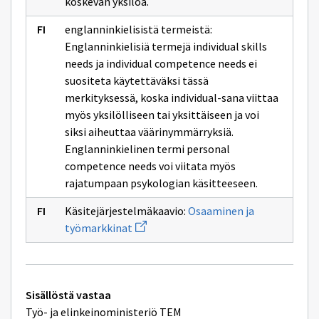
koskevan yksilöä.
englanninkielisistä termeistä:
Englanninkielisiä termejä individual skills
needs ja individual competence needs ei
suositeta käytettäväksi tässä
merkityksessä, koska individual-sana viittaa
myös yksilölliseen tai yksittäiseen ja voi
siksi aiheuttaa väärinymmärryksiä.
Englanninkielinen termi personal
competence needs voi viitata myös
rajatumpaan psykologian käsitteeseen.
Käsitejärjestelmäkaavio:
Osaaminen ja
Avaa
työmarkkinat
uuden
ikkunan
sivulle
Osaaminen
ja
Tekniset
työmarkkinat
Sisällöstä vastaa
lisätiedot
Työ- ja elinkeinoministeriö TEM