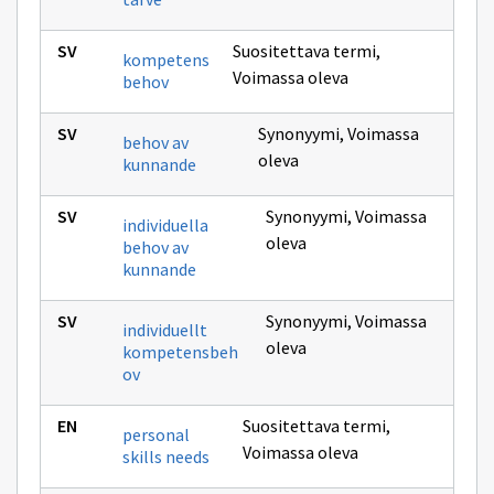
Suositettava termi
,
kompetens
Voimassa oleva
behov
Synonyymi
,
Voimassa
behov av
oleva
kunnande
Synonyymi
,
Voimassa
individuella
oleva
behov av
kunnande
Synonyymi
,
Voimassa
individuellt
oleva
kompetensbeh
ov
Suositettava termi
,
personal
Voimassa oleva
skills needs