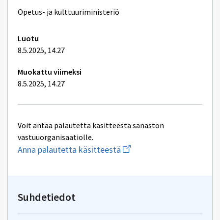
Opetus- ja kulttuuriministeriö
Luotu
8.5.2025, 14.27
Muokattu viimeksi
8.5.2025, 14.27
Voit antaa palautetta käsitteestä sanaston
vastuuorganisaatiolle.
Aloita
Anna palautetta käsitteestä
uuden
sähköpostin
kirjoitus
osoitteeseen
jod@gov.fi
Suhdetiedot