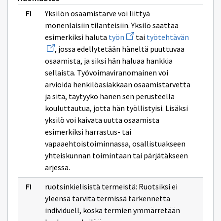
Yksilön osaamistarve voi liittyä
monenlaisiin tilanteisiin. Yksilö saattaa
Avaa
Avaa
esimerkiksi haluta
työn
tai
työtehtävän
uuden
uuden
, jossa edellytetään häneltä puuttuvaa
ikkunan
ikkunan
sivulle
sivulle
osaamista, ja siksi hän haluaa hankkia
työn
työtehtä
sellaista. Työvoimaviranomainen voi
arvioida henkilöasiakkaan osaamistarvetta
ja sitä, täytyykö hänen sen perusteella
kouluttautua, jotta hän työllistyisi. Lisäksi
yksilö voi kaivata uutta osaamista
esimerkiksi harrastus- tai
vapaaehtoistoiminnassa, osallistuakseen
yhteiskunnan toimintaan tai pärjätäkseen
arjessa.
ruotsinkielisistä termeistä: Ruotsiksi ei
yleensä tarvita termissä tarkennetta
individuell, koska termien ymmärretään