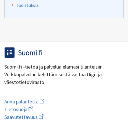
Todistuksia
Suomi.fi -tietoa ja palvelua elämäsi tilanteisiin.
Verkkopalvelun kehittämisestä vastaa Digi- ja
väestötietovirasto
Aloita
Anna palautetta
uuden
Avaa
Tietosuoja
sähköpostin
linkki
Avaa
kirjoitus
Saavutettavuus
uuteen
linkki
osoitteeseen
ikkunaan
uuteen
yhteentoimivuus@dvv.fi