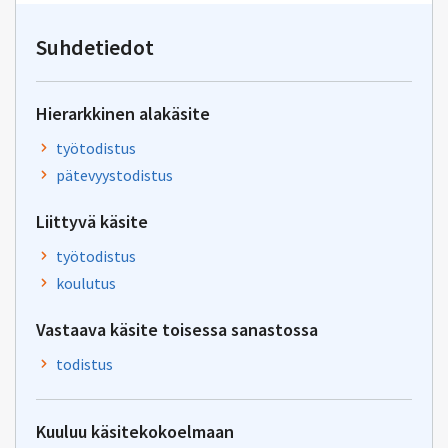
osoitteeseen
jod@gov.fi
Suhdetiedot
Hierarkkinen alakäsite
työtodistus
pätevyystodistus
Liittyvä käsite
työtodistus
koulutus
Vastaava käsite toisessa sanastossa
todistus
Kuuluu käsitekokoelmaan