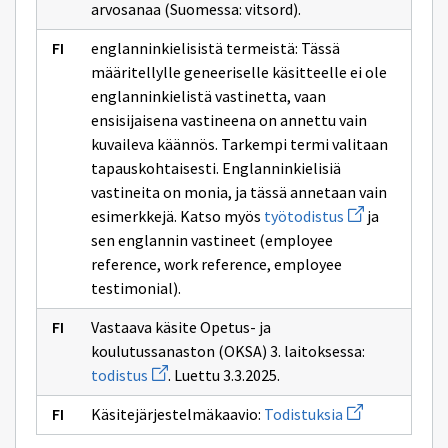
arvosanaa (Suomessa: vitsord).
englanninkielisistä termeistä: Tässä
määritellylle geneeriselle käsitteelle ei ole
englanninkielistä vastinetta, vaan
ensisijaisena vastineena on annettu vain
kuvaileva käännös. Tarkempi termi valitaan
tapauskohtaisesti. Englanninkielisiä
vastineita on monia, ja tässä annetaan vain
Avaa
esimerkkejä. Katso myös
työtodistus
ja
uuden
sen englannin vastineet (employee
ikkunan
sivulle
reference, work reference, employee
työtodistus
testimonial).
Vastaava käsite Opetus- ja
koulutussanaston (OKSA) 3. laitoksessa:
Avaa
todistus
. Luettu 3.3.2025.
uuden
ikkunan
Avaa
Käsitejärjestelmäkaavio:
Todistuksia
sivulle
uuden
todistus
ikkunan