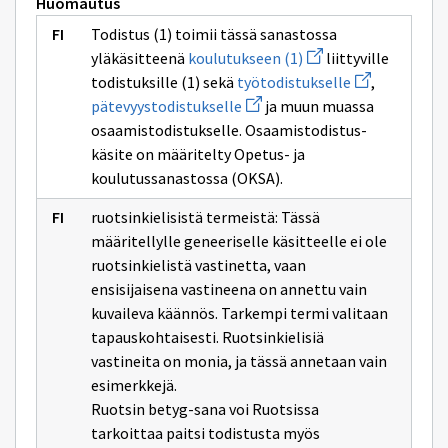
Huomautus
Todistus (1) toimii tässä sanastossa
Avaa
yläkäsitteenä
koulutukseen (1)
liittyville
uuden
Avaa
todistuksille (1) sekä
työtodistukselle
,
ikkunan
uuden
Avaa
sivulle
pätevyystodistukselle
ja muun muassa
ikkunan
uuden
koulutukseen
sivulle
osaamistodistukselle. Osaamistodistus-
ikkunan
(1)
työtodistukse
sivulle
käsite on määritelty Opetus- ja
pätevyystodistukselle
koulutussanastossa (OKSA).
ruotsinkielisistä termeistä: Tässä
määritellylle geneeriselle käsitteelle ei ole
ruotsinkielistä vastinetta, vaan
ensisijaisena vastineena on annettu vain
kuvaileva käännös. Tarkempi termi valitaan
tapauskohtaisesti. Ruotsinkielisiä
vastineita on monia, ja tässä annetaan vain
esimerkkejä.
Ruotsin betyg-sana voi Ruotsissa
tarkoittaa paitsi todistusta myös