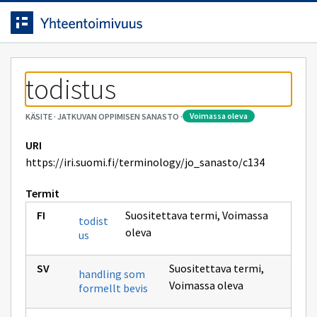
Siirrytty
Siirry suoraan sisältöön.
sivulle
todistus
voimassa oleva
KÄSITE
·
JATKUVAN OPPIMISEN SANASTO
·
URI
https://iri.suomi.fi/terminology/jo_sanasto/c134
Termit
Suositettava termi
,
Voimassa
todist
oleva
us
Suositettava termi
,
handling som
Voimassa oleva
formellt bevis