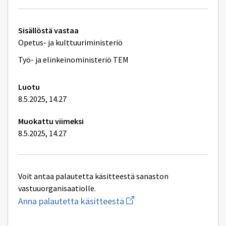
sivulle
Todistuksia
Tekniset
Sisällöstä vastaa
lisätiedot
Opetus- ja kulttuuriministeriö
Työ- ja elinkeinoministeriö TEM
Luotu
8.5.2025, 14.27
Muokattu viimeksi
8.5.2025, 14.27
Voit antaa palautetta käsitteestä sanaston
vastuuorganisaatiolle.
Aloita
Anna palautetta käsitteestä
uuden
sähköpostin
kirjoitus