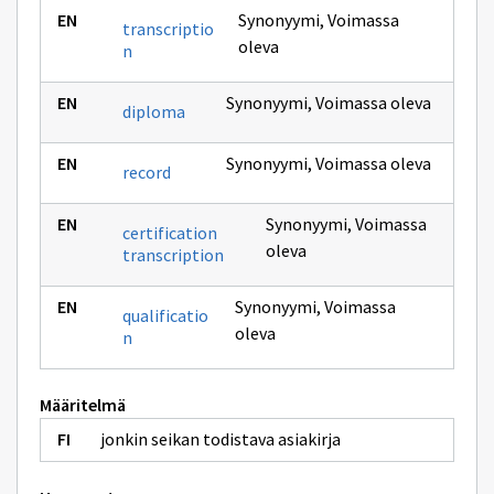
Synonyymi
,
Voimassa
transcriptio
oleva
n
Synonyymi
,
Voimassa oleva
diploma
Synonyymi
,
Voimassa oleva
record
Synonyymi
,
Voimassa
certification
oleva
transcription
Synonyymi
,
Voimassa
qualificatio
oleva
n
Määritelmä
jonkin seikan todistava asiakirja