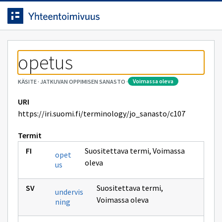
Siirrytty
Siirry suoraan sisältöön.
sivulle
opetus
voimassa oleva
KÄSITE
·
JATKUVAN OPPIMISEN SANASTO
·
URI
https://iri.suomi.fi/terminology/jo_sanasto/c107
Termit
Suositettava termi
,
Voimassa
opet
oleva
us
Suositettava termi
,
undervis
Voimassa oleva
ning