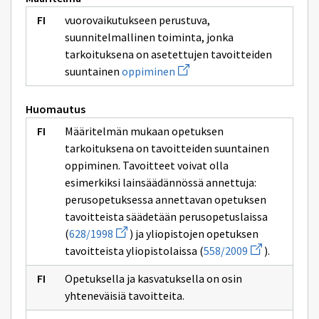
vuorovaikutukseen perustuva,
suunnitelmallinen toiminta, jonka
tarkoituksena on asetettujen tavoitteiden
Avaa
suuntainen
oppiminen
uuden
ikkunan
sivulle
Huomautus
oppiminen
Määritelmän mukaan opetuksen
tarkoituksena on tavoitteiden suuntainen
oppiminen. Tavoitteet voivat olla
esimerkiksi lainsäädännössä annettuja:
perusopetuksessa annettavan opetuksen
tavoitteista säädetään perusopetuslaissa
Avaa
(
628/1998
) ja yliopistojen opetuksen
uuden
Avaa
tavoitteista yliopistolaissa (
558/2009
).
ikkunan
uuden
sivulle
ikkunan
628/1998
Opetuksella ja kasvatuksella on osin
sivulle
558/2009
yhteneväisiä tavoitteita.