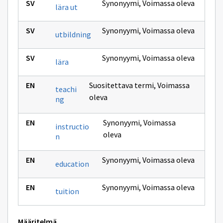
Synonyymi
,
Voimassa oleva
lära ut
Synonyymi
,
Voimassa oleva
utbildning
Synonyymi
,
Voimassa oleva
lära
Suositettava termi
,
Voimassa
teachi
oleva
ng
Synonyymi
,
Voimassa
instructio
oleva
n
Synonyymi
,
Voimassa oleva
education
Synonyymi
,
Voimassa oleva
tuition
Määritelmä