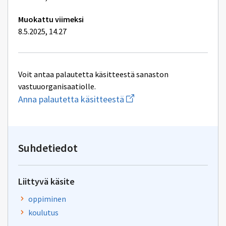
Muokattu viimeksi
8.5.2025, 14.27
Voit antaa palautetta käsitteestä sanaston
vastuuorganisaatiolle.
Aloita
Anna palautetta käsitteestä
uuden
sähköpostin
kirjoitus
osoitteeseen
jod@gov.fi
Suhdetiedot
Liittyvä käsite
oppiminen
koulutus