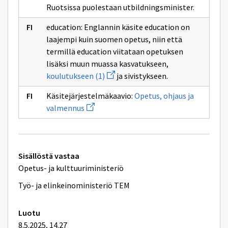
Ruotsissa puolestaan utbildningsminister.
education: Englannin käsite education on
laajempi kuin suomen opetus, niin että
termillä education viitataan opetuksen
lisäksi muun muassa kasvatukseen,
Avaa
koulutukseen (1)
ja sivistykseen.
uuden
ikkunan
Käsitejärjestelmäkaavio:
Opetus, ohjaus ja
sivulle
Avaa
koulutukseen
valmennus
uuden
(1)
ikkunan
sivulle
Opetus,
ohjaus
Tekniset
ja
Sisällöstä vastaa
valmennus
lisätiedot
Opetus- ja kulttuuriministeriö
Työ- ja elinkeinoministeriö TEM
Luotu
8.5.2025, 14.27