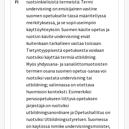
ruotsinkielisistä termeistä: Termi
undervisning on ensisijainen vastine
suomen opetukselle tässä määritellyssä
merkityksessä, ja se sopii useimpiin
käyttöyhteyksiin. Suomen käsite opetus ja
ruotsin käsite undervisning eivät
kuitenkaan tarkalleen vastaa toisiaan.
Tietyntyyppisestä opetuksesta voidaan
ruotsiksi käyttää termiä utbildning.
Myös yhdyssana- ja sanaliittomuotoisten
termien osana suomen opetus-sanaa voi
ruotsiksi vastata undervisning tai
utbildning; valinnassa on otettava
huomioon konteksti. Esimerkiksi
perusopetukseen liittyvä opetuksen
järjestäjä on ruotsiksi
utbildningsanordnare ja Opetushallitus on
ruotsiksi Utbildningsstyrelsen. Suomessa
on käytössä nimike undervisningsminister,