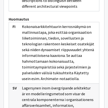
descriptions to distinguish between
different architectural viewpoints
Huomautus
Kokonaisarkkitehtuurin kerrosnäkymä on
mallinnustapa, joka esittää organisaation
liiketoiminnan, tiedon, sovellusten ja
teknologian rakenteen keskeiset osatekijät
sekä niiden dynaamiset riippuvuudet yhtenä
informatiivisena kaaviona. Se auttaa
hahmottamaan kokonaisuutta,
toimintaympäristöä sekä järjestelmien ja
palveluiden välisiä tukisuhteita Käytetty
usein esim. Archimate-notaatiolla.
Lagersynen inom övergripande arkitektur
är en modelleringsmetod som visar de
centrala komponenterna i organisationens
affärsverksamhet, information,