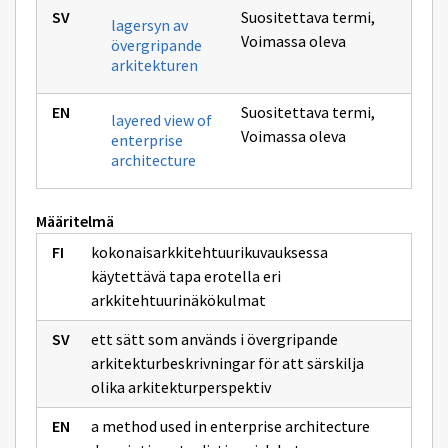
Suositettava termi
,
lagersyn av
Voimassa oleva
övergripande
arkitekturen
Suositettava termi
,
layered view of
Voimassa oleva
enterprise
architecture
Määritelmä
kokonaisarkkitehtuurikuvauksessa
käytettävä tapa erotella eri
arkkitehtuurinäkökulmat
ett sätt som används i övergripande
arkitekturbeskrivningar för att särskilja
olika arkitekturperspektiv
a method used in enterprise architecture