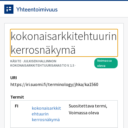
Siirrytty
Siirry suoraan sisältöön.
sivulle
kokonaisarkkitehtuurin 
kerrosnäkymä
voimassa
KÄSITE
·
JULKISEN HALLINNON
KOKONAISARKKITEHTUURISANASTO V. 1.5
·
oleva
URI
https://iri.suomi.fi/terminology/jhka/ka1560
Termit
Suositettava termi
,
kokonaisarkkit
Voimassa oleva
ehtuurin
kerrosnäkymä