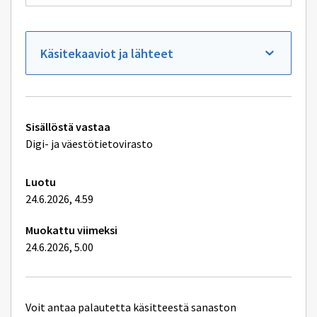
Käsitekaaviot ja lähteet
Tekniset
Sisällöstä vastaa
lisätiedot
Digi- ja väestötietovirasto
Luotu
24.6.2026, 4.59
Muokattu viimeksi
24.6.2026, 5.00
Voit antaa palautetta käsitteestä sanaston