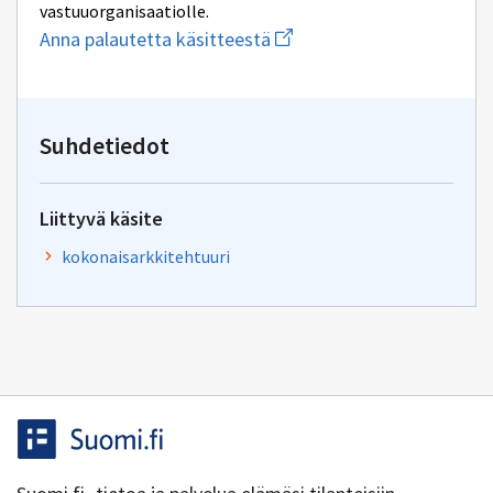
vastuuorganisaatiolle.
Aloita
Anna palautetta käsitteestä
uuden
sähköpostin
kirjoitus
osoitteeseen
katuki@dvv.fi
Suhdetiedot
Liittyvä käsite
kokonaisarkkitehtuuri