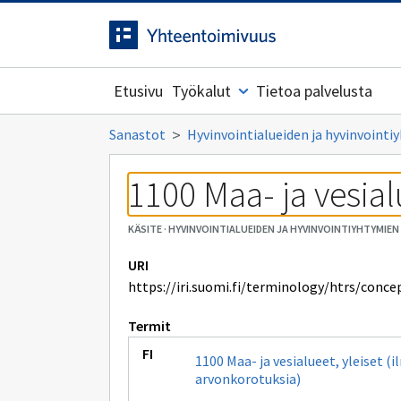
Siirrytty
Siirry suoraan sisältöön.
sivulle
Etusivu
Työkalut
Tietoa palvelusta
Sanastot
Hyvinvointialueiden ja hyvinvoint
1100 Maa- ja vesial
KÄSITE
·
HYVINVOINTIALUEIDEN JA HYVINVOINTIYHTYMI
URI
https://iri.suomi.fi/terminology/htrs/conce
Termit
1100 Maa- ja vesialueet, yleiset (
arvonkorotuksia)