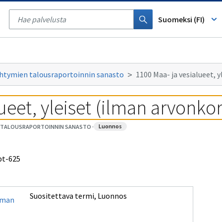
Tyhjennä
haku
Suomeksi (FI)
iyhtymien talousraportoinnin sanasto
1100 Maa- ja vesialueet, 
ueet, yleiset (ilman arvonko
luonnos
EN TALOUSRAPORTOINNIN SANASTO
·
pt-625
Suositettava termi
,
Luonnos
ilman