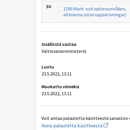
1100 Mark- och vattenområden,
allmänna (utan uppskrivningar)
Tekniset
Sisällöstä vastaa
lisätiedot
Valtiovarainministeriö
Luotu
23.5.2022, 13.11
Muokattu viimeksi
23.5.2022, 13.11
Voit antaa palautetta käsitteestä sanaston 
Aloita
Anna palautetta käsitteestä
uuden