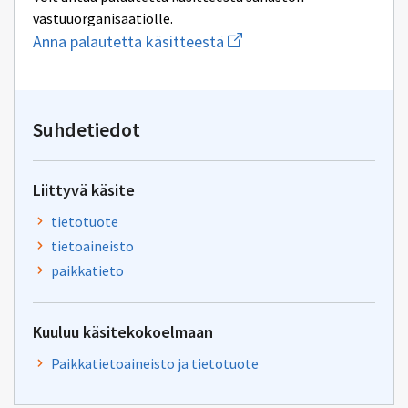
vastuuorganisaatiolle.
Aloita
Anna palautetta käsitteestä
uuden
sähköpostin
kirjoitus
osoitteeseen
inspire@maanmittauslaitos
Suhdetiedot
Liittyvä käsite
tietotuote
tietoaineisto
paikkatieto
Kuuluu käsitekokoelmaan
Paikkatietoaineisto ja tietotuote