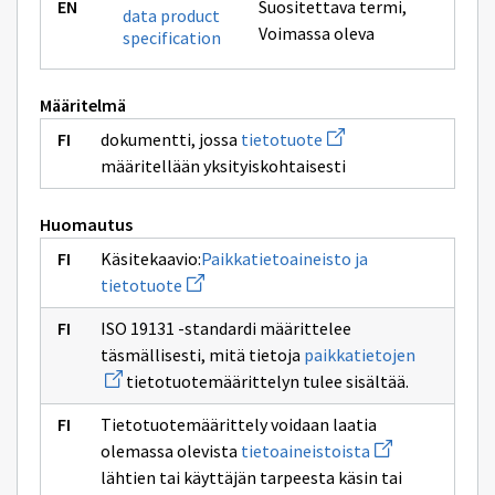
Suositettava termi
,
data product
Voimassa oleva
specification
Määritelmä
Avaa
dokumentti, jossa
tietotuote
uuden
määritellään yksityiskohtaisesti
ikkunan
sivulle
tietotuote
Huomautus
Käsitekaavio:
Paikkatietoaineisto ja
Avaa
tietotuote
uuden
ikkunan
ISO 19131 -standardi määrittelee
sivulle
Avaa
Paikkatietoaineisto
täsmällisesti, mitä tietoja
paikkatietojen
uuden
ja
tietotuotemäärittelyn tulee sisältää.
ikkunan
tietotuote
sivulle
paikkatiet
Tietotuotemäärittely voidaan laatia
Avaa
olemassa olevista
tietoaineistoista
uuden
lähtien tai käyttäjän tarpeesta käsin tai
ikkunan