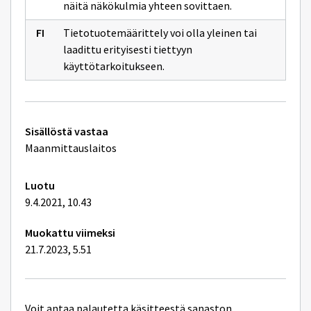
sivulle
näitä näkökulmia yhteen sovittaen.
tietoaineistoist
Tietotuotemäärittely voi olla yleinen tai
laadittu erityisesti tiettyyn
käyttötarkoitukseen.
Tekniset
Sisällöstä vastaa
lisätiedot
Maanmittauslaitos
Luotu
9.4.2021, 10.43
Muokattu viimeksi
21.7.2023, 5.51
Voit antaa palautetta käsitteestä sanaston