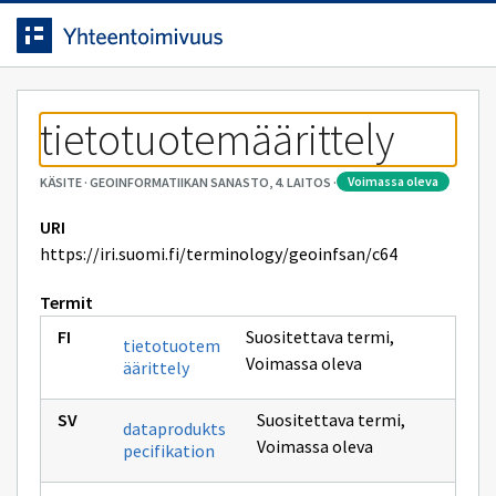
Siirrytty
Siirry suoraan sisältöön.
sivulle
tietotuotemäärittely
voimassa oleva
KÄSITE
·
GEOINFORMATIIKAN SANASTO, 4. LAITOS
·
URI
https://iri.suomi.fi/terminology/geoinfsan/c64
Termit
Suositettava termi
,
tietotuotem
Voimassa oleva
äärittely
Suositettava termi
,
dataprodukts
Voimassa oleva
pecifikation