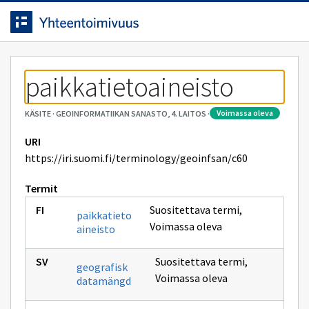
Siirrytty
Siirry suoraan sisältöön.
sivulle
paikkatietoaineisto
voimassa oleva
KÄSITE
·
GEOINFORMATIIKAN SANASTO, 4. LAITOS
·
URI
https://iri.suomi.fi/terminology/geoinfsan/c60
Termit
Suositettava termi
,
paikkatieto
Voimassa oleva
aineisto
Suositettava termi
,
geografisk
Voimassa oleva
datamängd