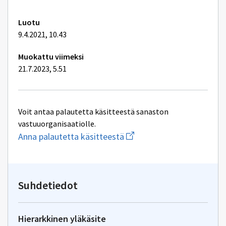
Luotu
9.4.2021, 10.43
Muokattu viimeksi
21.7.2023, 5.51
Voit antaa palautetta käsitteestä sanaston
vastuuorganisaatiolle.
Aloita
Anna palautetta käsitteestä
uuden
sähköpostin
kirjoitus
osoitteeseen
inspire@maanmittauslaitos
Suhdetiedot
Hierarkkinen yläkäsite