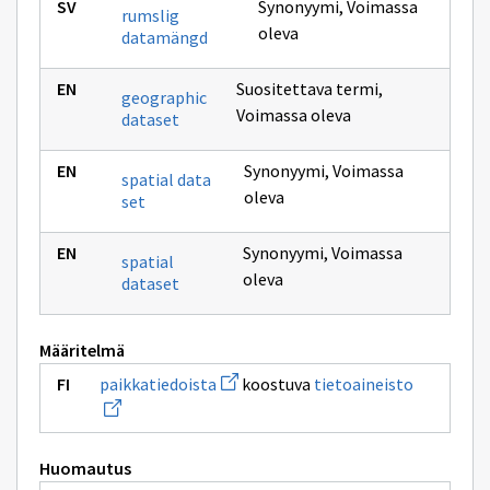
Synonyymi
,
Voimassa
rumslig
oleva
datamängd
Suositettava termi
,
geographic
Voimassa oleva
dataset
Synonyymi
,
Voimassa
spatial data
oleva
set
Synonyymi
,
Voimassa
spatial
oleva
dataset
Määritelmä
Avaa
Avaa
paikkatiedoista
koostuva
tietoaineisto
uuden
uuden
ikkunan
ikkunan
sivulle
sivulle
paikkatiedoista
tietoainei
Huomautus