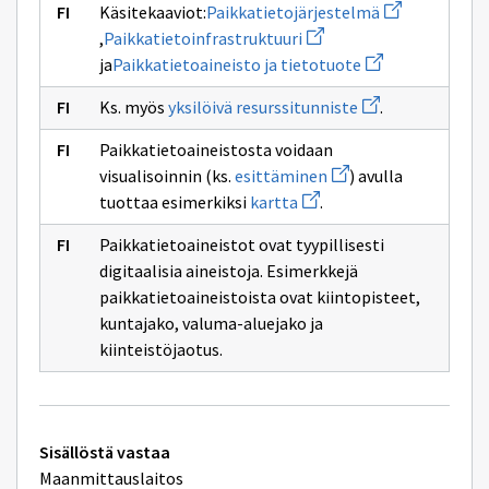
Avaa
Käsitekaaviot:
Paikkatietojärjestelmä
uuden
Avaa
,
Paikkatietoinfrastruktuuri
ikkunan
uuden
Avaa
sivulle
ja
Paikkatietoaineisto ja tietotuote
ikkunan
uuden
Paikkatietojä
sivulle
ikkunan
Avaa
Paikkatietoinfrastruktuu
Ks. myös
yksilöivä resurssitunniste
.
sivulle
uuden
Paikkatietoainei
ikkunan
ja
Paikkatietoaineistosta voidaan
sivulle
tietotuote
Avaa
yksilöivä
visualisoinnin (ks.
esittäminen
) avulla
uuden
resurssitunniste
Avaa
tuottaa esimerkiksi
kartta
.
ikkunan
uuden
sivulle
ikkunan
esittäminen
Paikkatietoaineistot ovat tyypillisesti
sivulle
kartta
digitaalisia aineistoja. Esimerkkejä
paikkatietoaineistoista ovat kiintopisteet,
kuntajako, valuma-aluejako ja
kiinteistöjaotus.
Tekniset
Sisällöstä vastaa
lisätiedot
Maanmittauslaitos