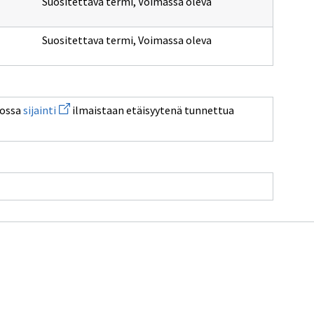
Suositettava termi
,
Voimassa oleva
Suositettava termi
,
Voimassa oleva
Avaa
jossa
sijainti
ilmaistaan etäisyytenä tunnettua
uuden
ikkunan
sivulle
sijainti