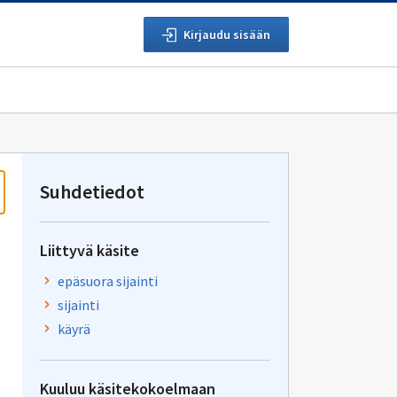
Kirjaudu sisään
Suhdetiedot
Liittyvä käsite
epäsuora sijainti
sijainti
käyrä
Kuuluu käsitekokoelmaan