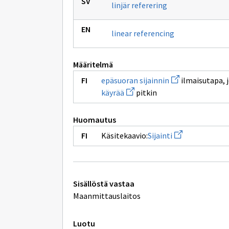
linjär referering
linear referencing
Määritelmä
Avaa
epäsuoran sijainnin
ilmaisutapa, 
uuden
Avaa
käyrää
pitkin
ikkunan
uuden
sivulle
ikkunan
epäsuoran
sivulle
sijainnin
Huomautus
käyrää
Avaa
Käsitekaavio:
Sijainti
uuden
ikkunan
sivulle
Sijainti
Tekniset
Sisällöstä vastaa
lisätiedot
Maanmittauslaitos
Luotu