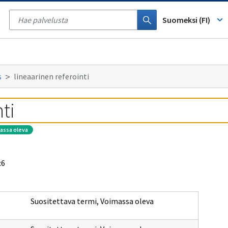
Tyhjennä
haku
Suomeksi (FI)
s
lineaarinen referointi
ti
massa oleva
c6
Suositettava termi
,
Voimassa oleva