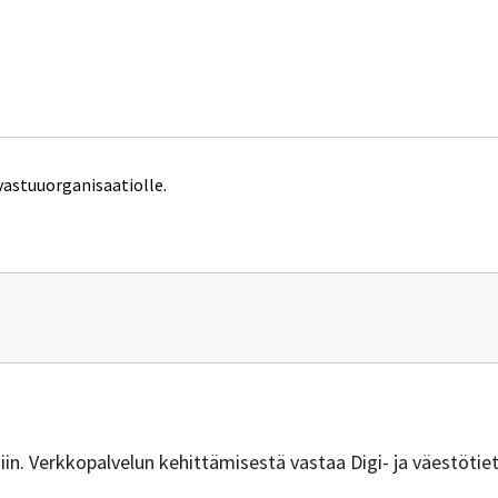
vastuuorganisaatiolle.
n
mittauslaitos.fi
isiin. Verkkopalvelun kehittämisestä vastaa Digi- ja väestötie