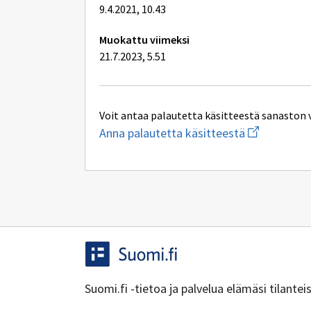
9.4.2021, 10.43
Muokattu viimeksi
21.7.2023, 5.51
Voit antaa palautetta käsitteestä sanaston 
Aloita
Anna palautetta käsitteestä
uuden
sähköpostin
kirjoitus
osoitteesee
inspire@maan
Suomi.fi -tietoa ja palvelua elämäsi tilante