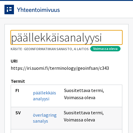
Siirrytty
Siirry suoraan sisältöön.
sivulle
päällekkäisanalyysi
voimassa oleva
KÄSITE
·
GEOINFORMATIIKAN SANASTO, 4. LAITOS
·
URI
https://iri.suomi.fi/terminology/geoinfsan/c343
Termit
Suositettava termi
,
päällekkäis
Voimassa oleva
analyysi
Suositettava termi
,
överlagring
Voimassa oleva
sanalys