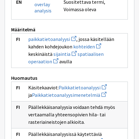
Suositettava termi
,
overlay
Voimassa oleva
analysis
Määritelmä
Avaa
paikkatietoanalyysi
, jossa käsitellään
uuden
Avaa
kahden kohdejoukon
kohteiden
ikkunan
uuden
sivulle
Avaa
keskinäistä
sijaintia
spatiaalisen
ikkunan
paikkatietoanalyysi
uuden
Avaa
sivulle
operaation
avulla
ikkunan
uuden
kohteiden
sivulle
ikkunan
sijaintia
sivulle
Huomautus
spatiaalisen
operaation
Avaa
Käsitekaaviot:
Paikkatietoanalyysi
uuden
Avaa
ja
Paikkatietoanalyysimenetelmiä
ikkunan
uuden
sivulle
ikkunan
Paikkatietoanalyy
Päällekkäisanalyysia voidaan tehdä myös
sivulle
Paikkatietoanaly
vertaamalla yhteensopivien hila- tai
rasteriaineistojen alkioita.
Päällekkäisanalyysissä käytettäviä