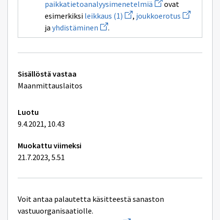
Avaa
paikkatietoanalyysimenetelmiä
ovat
uuden
Avaa
Avaa
esimerkiksi
leikkaus (1)
,
joukkoerotus
ikkunan
uuden
uuden
Avaa
sivulle
ja
yhdistäminen
.
ikkunan
ikkunan
uuden
paikkatietoanalyys
sivulle
sivulle
ikkunan
leikkaus
joukkoerot
sivulle
(1)
yhdistäminen
Tekniset
Sisällöstä vastaa
lisätiedot
Maanmittauslaitos
Luotu
9.4.2021, 10.43
Muokattu viimeksi
21.7.2023, 5.51
Voit antaa palautetta käsitteestä sanaston
vastuuorganisaatiolle.