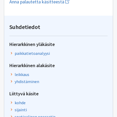
Aloita
Anna palautetta käsitteestä
uuden
sähköpostin
kirjoitus
osoitteeseen
inspire@maanmittauslaitos
Suhdetiedot
Hierarkkinen yläkäsite
paikkatietoanalyysi
Hierarkkinen alakäsite
leikkaus
yhdistäminen
Liittyvä käsite
kohde
sijainti
spatiaalinen operaatio