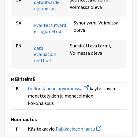
datautvärderi
Voimassa oleva
ngsmetod
Synonyymi
,
Voimassa
kvalitetsutvärd
oleva
eringsmetod
Suositettava termi
,
data
Voimassa oleva
evaluation
method
Määritelmä
Avaa
tiedon laadun arvioinnissa
käytettävien
uuden
menettelyiden ja menetelmien
ikkunan
sivulle
kokonaisuus
tiedon
laadun
arvioinnissa
Huomautus
Avaa
Käsitekaavio:
Paikkatiedon laatu
uuden