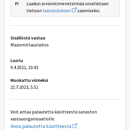
ikkunan
Laadun arviointimenetelmää sovelletaan
sivulle
Avaa
Paikkatiedon
tietoon
laatutuloksen
saamiseksi.
uuden
laatu
ikkunan
sivulle
laatutuloksen
Tekniset
Sisällöstä vastaa
lisätiedot
Maanmittauslaitos
Luotu
9.4.2021, 10.43
Muokattu viimeksi
21.7.2023, 5.51
Voit antaa palautetta käsitteestä sanaston
vastuuorganisaatiolle.
Aloita
Anna palautetta käsitteestä
uuden