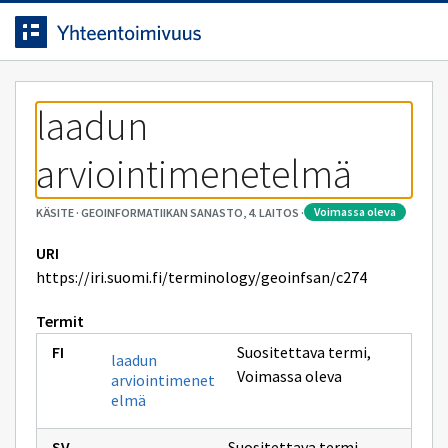
Siirrytty
Siirry suoraan sisältöön.
sivulle
laadun 
arviointimenetelmä
voimassa oleva
KÄSITE
·
GEOINFORMATIIKAN SANASTO, 4. LAITOS
·
URI
https://iri.suomi.fi/terminology/geoinfsan/c274
Termit
Suositettava termi
,
laadun
Voimassa oleva
arviointimenet
elmä
Suositettava termi
,