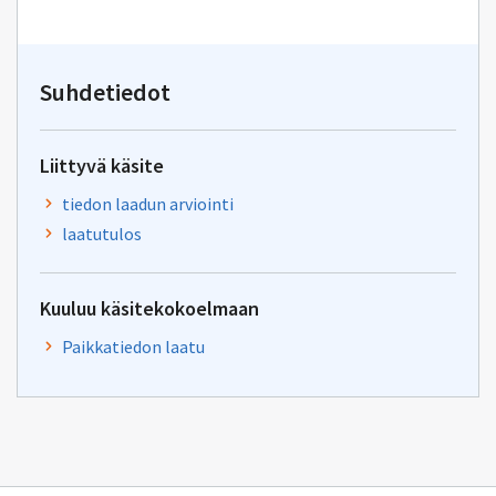
sähköpostin
kirjoitus
osoitteeseen
inspire@maanmittauslaitos
Suhdetiedot
Liittyvä käsite
tiedon laadun arviointi
laatutulos
Kuuluu käsitekokoelmaan
Paikkatiedon laatu