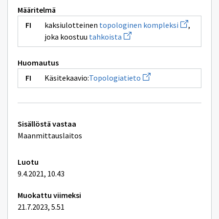
Määritelmä
Avaa
kaksiulotteinen
topologinen kompleksi
,
uuden
Avaa
joka koostuu
tahkoista
ikkunan
uuden
sivulle
ikkunan
topologine
sivulle
kompleksi
Huomautus
tahkoista
Avaa
Käsitekaavio:
Topologiatieto
uuden
ikkunan
sivulle
Topologiatieto
Tekniset
Sisällöstä vastaa
lisätiedot
Maanmittauslaitos
Luotu
9.4.2021, 10.43
Muokattu viimeksi
21.7.2023, 5.51