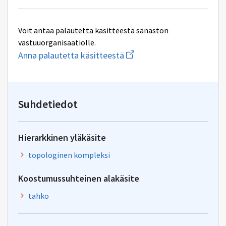
Voit antaa palautetta käsitteestä sanaston
vastuuorganisaatiolle.
Aloita
Anna palautetta käsitteestä
uuden
sähköpostin
kirjoitus
osoitteeseen
inspire@maanmittauslaitos
Suhdetiedot
Hierarkkinen yläkäsite
topologinen kompleksi
Koostumussuhteinen alakäsite
tahko