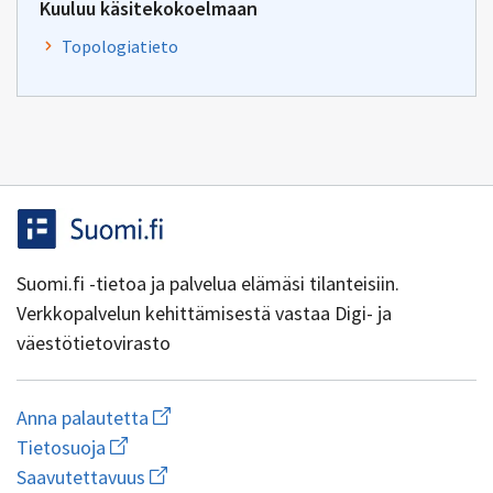
Kuuluu käsitekokoelmaan
Topologiatieto
Suomi.fi -tietoa ja palvelua elämäsi tilanteisiin.
Verkkopalvelun kehittämisestä vastaa Digi- ja
väestötietovirasto
Aloita
Anna palautetta
uuden
Avaa
Tietosuoja
sähköpostin
linkki
Avaa
kirjoitus
Saavutettavuus
uuteen
linkki
osoitteeseen