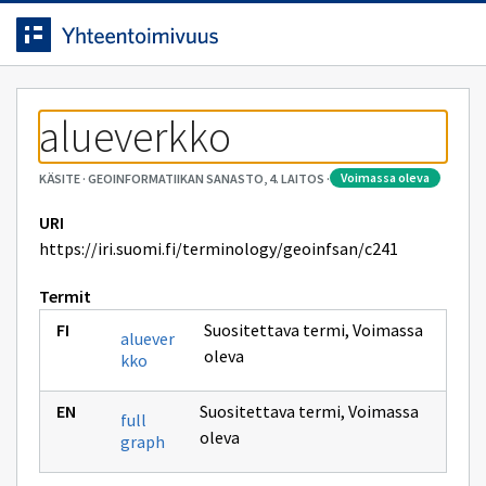
Siirrytty
Siirry suoraan sisältöön.
sivulle
alueverkko
voimassa oleva
KÄSITE
·
GEOINFORMATIIKAN SANASTO, 4. LAITOS
·
URI
https://iri.suomi.fi/terminology/geoinfsan/c241
Termit
Suositettava termi
,
Voimassa
aluever
oleva
kko
Suositettava termi
,
Voimassa
full
oleva
graph