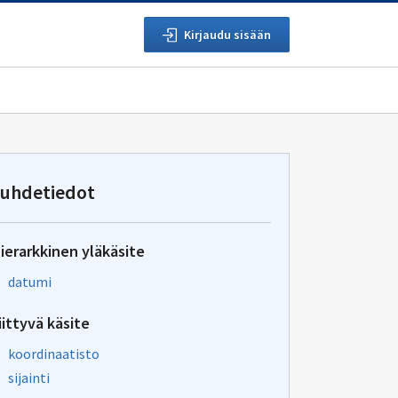
Kirjaudu sisään
uhdetiedot
ierarkkinen yläkäsite
datumi
iittyvä käsite
koordinaatisto
sijainti