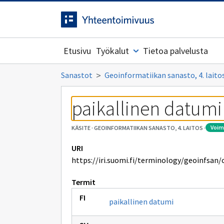
Siirrytty
Siirry suoraan sisältöön.
sivulle
Etusivu
Työkalut
Tietoa palvelusta
Sanastot
Geoinformatiikan sanasto, 4. laito
paikallinen datumi
voi
KÄSITE
·
GEOINFORMATIIKAN SANASTO, 4. LAITOS
·
URI
https://iri.suomi.fi/terminology/geoinfsan/
Termit
paikallinen datumi