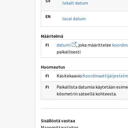
lokalt datum
local datum
Määritelmä
Avaa
datumi
, joka määrittelee
koordin
uuden
paikallisesti
ikkunan
sivulle
datumi
Huomautus
Käsitekaavio:
Koordinaattijärjestelm
Paikallista datumia käytetään esim
kilometrin säteellä kohteesta.
Tekniset
Sisällöstä vastaa
Maanmittauslaitos