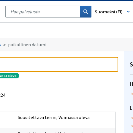
Tyhjennä
haku
Suomeksi (FI)
s
paikallinen datumi
S
massa oleva
H
c24
L
Suositettava termi
,
Voimassa oleva