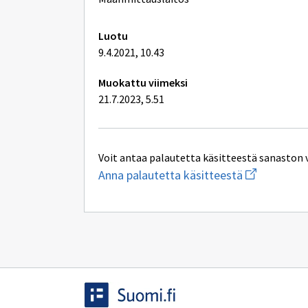
lisätiedot
Luotu
9.4.2021, 10.43
Muokattu viimeksi
21.7.2023, 5.51
Voit antaa palautetta käsitteestä sanaston 
Aloita
Anna palautetta käsitteestä
uuden
sähköpostin
kirjoitus
osoitteesee
inspire@maan