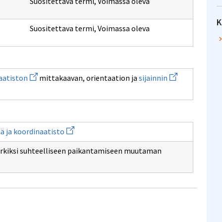
Suositettava termi
,
Voimassa oleva
K
Suositettava termi
,
Voimassa oleva
Avaa
Avaa
aatiston
mittakaavan, orientaation ja
sijainnin
uuden
uuden
ikkunan
ikkunan
sivulle
sivulle
koordinaatiston
sijainnin
Avaa
ä ja koordinaatisto
uuden
ikkunan
erkiksi suhteelliseen paikantamiseen muutaman
sivulle
Koordinaattijärjestelmä
ja
koordinaatisto