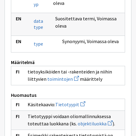
oleva
yp
Suositettava termi
,
Voimassa
data
oleva
type
Synonyymi
,
Voimassa oleva
type
Määritelmä
tietoyksiköiden tai -rakenteiden ja niihin
Avaa
liittyvien
toimintojen
määrittely
uuden
ikkunan
sivulle
Huomautus
toimintojen
Avaa
Käsitekaavio:
Tietotyypit
uuden
ikkunan
Tietotyyppi voidaan oliomallinnuksessa
sivulle
Avaa
Tietotyypit
toteuttaa luokkana (ks.
objektiluokka
).
uuden
ikkunan
Esimerkki rakenteisesta tietotyypistä on