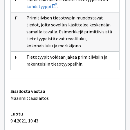
sivulle
Avaa
objektiluokka
kohdetyyppi
.
uuden
ikkunan
Primitiivisen tietotyypin muodostavat
sivulle
kohdetyyppi
tiedot, joita sovellus käsittelee keskenään
samalla tavalla. Esimerkkejä primitiivisistä
tietotyypeistä ovat reaaliluku,
kokonaisluku ja merkkijono.
Tietotyypit voidaan jakaa primitiivisiin ja
rakenteisiin tietotyyppeihin.
Tekniset
Sisällöstä vastaa
lisätiedot
Maanmittauslaitos
Luotu
9.4.2021, 10.43