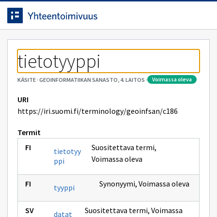
Siirrytty
Siirry suoraan sisältöön.
sivulle
tietotyyppi
voimassa oleva
KÄSITE
·
GEOINFORMATIIKAN SANASTO, 4. LAITOS
·
URI
https://iri.suomi.fi/terminology/geoinfsan/c186
Termit
Suositettava termi
,
tietotyy
Voimassa oleva
ppi
Synonyymi
,
Voimassa oleva
tyyppi
Suositettava termi
,
Voimassa
datat