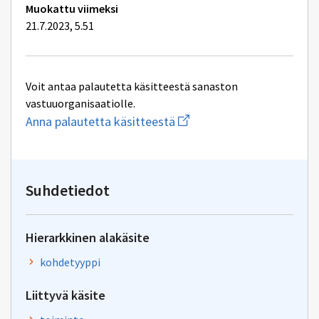
Muokattu viimeksi
21.7.2023, 5.51
Voit antaa palautetta käsitteestä sanaston
vastuuorganisaatiolle.
Aloita
Anna palautetta käsitteestä
uuden
sähköpostin
kirjoitus
osoitteeseen
inspire@maanmittauslaitos
Suhdetiedot
Hierarkkinen alakäsite
kohdetyyppi
Liittyvä käsite