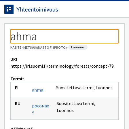
Siirrytty
Siirry suoraan sisältöön.
sivulle
ahma
luonnos
KÄSITE
·
METSÄSANASTO FI (PROTO)
·
URI
https://iri.suomi.fi/terminology/forests/concept-79
Termit
Suositettava termi
,
Luonnos
ahma
Suositettava termi
,
росомáх
Luonnos
а