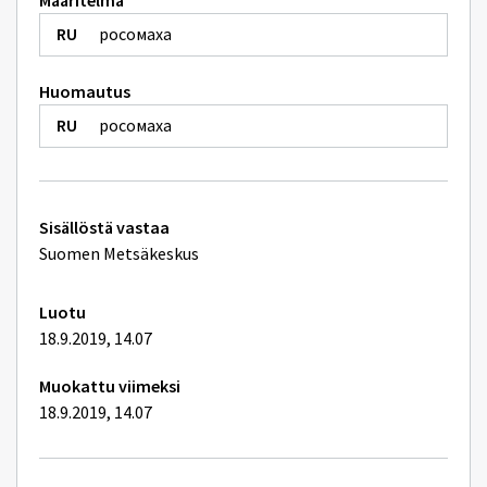
Määritelmä
росомаха
Huomautus
росомаха
Tekniset
Sisällöstä vastaa
lisätiedot
Suomen Metsäkeskus
Luotu
18.9.2019, 14.07
Muokattu viimeksi
18.9.2019, 14.07