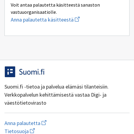
Voit antaa palautetta käsitteestä sanaston
vastuuorganisaatiolle.
Aloita
Anna palautetta käsitteestä
uuden
sähköpostin
kirjoitus
osoitteeseen
yhteentoimivuus@dvv.fi
Suomi.fi -tietoa ja palvelua elämäsi tilanteisiin.
Verkkopalvelun kehittämisestä vastaa Digi- ja
väestötietovirasto
Aloita
Anna palautetta
uuden
Avaa
Tietosuoja
sähköpostin