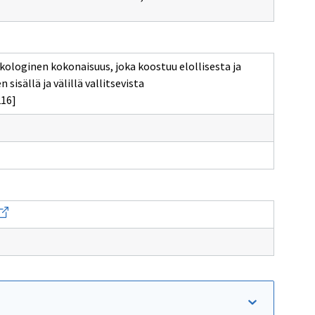
loginen kokonaisuus, joka koostuu elollisesta ja
sisällä ja välillä vallitsevista
216]
vaa
uden
kkunan
ivulle
orest
tructure