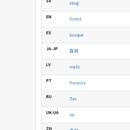
skog
forest
bosque
森林
mežs
floresta
Лес
ліс