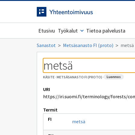
Siirrytty
Siirry suoraan sisältöön.
sivulle
Etusivu
Työkalut
Tietoa palvelusta
Sanastot
Metsäsanasto FI (proto)
metsä
metsä
luonnos
KÄSITE
·
METSÄSANASTO FI (PROTO)
·
URI
https://iri.suomi.fi/terminology/forests/co
Termit
metsä