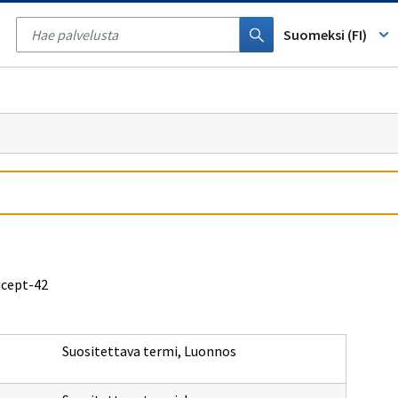
Tyhjennä
haku
Suomeksi (FI)
ncept-42
Suositettava termi
,
Luonnos