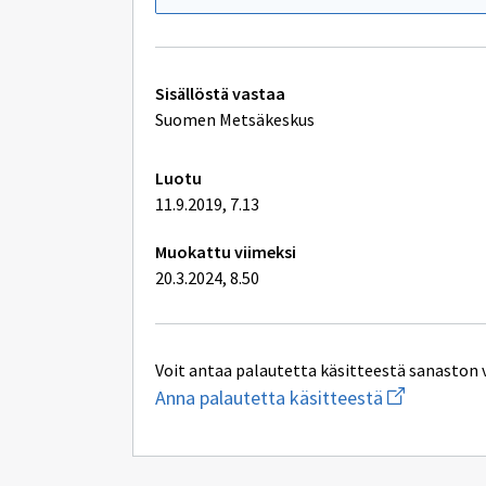
Tekniset
Sisällöstä vastaa
lisätiedot
Suomen Metsäkeskus
Luotu
11.9.2019, 7.13
Muokattu viimeksi
20.3.2024, 8.50
Voit antaa palautetta käsitteestä sanaston 
Aloita
Anna palautetta käsitteestä
uuden
sähköpostin
kirjoitus
osoitteesee