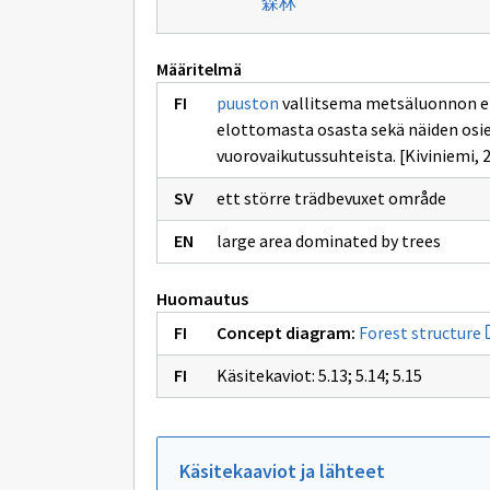
森林
Määritelmä
puuston
vallitsema metsäluonnon eko
elottomasta osasta sekä näiden osien 
vuorovaikutussuhteista. [Kiviniemi, 
ett större trädbevuxet område
large area dominated by trees
Huomautus
A
Concept diagram:
Forest structure
u
i
Käsitekaviot: 5.13; 5.14; 5.15
s
F
s
Käsitekaaviot ja lähteet