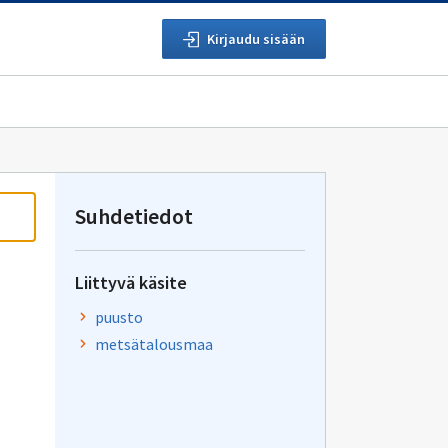
Kirjaudu sisään
Suhdetiedot
Liittyvä käsite
puusto
metsätalousmaa