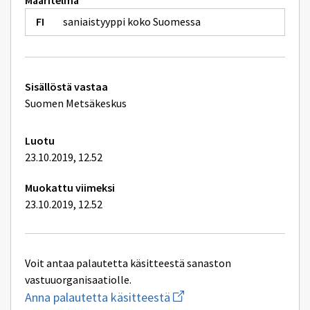
Määritelmä
saniaistyyppi koko Suomessa
Tekniset
Sisällöstä vastaa
lisätiedot
Suomen Metsäkeskus
Luotu
23.10.2019, 12.52
Muokattu viimeksi
23.10.2019, 12.52
Voit antaa palautetta käsitteestä sanaston
vastuuorganisaatiolle.
Aloita
Anna palautetta käsitteestä
uuden