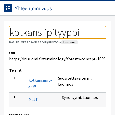
Siirrytty
Siirry suoraan sisältöön.
sivulle
kotkansiipityyppi
luonnos
KÄSITE
·
METSÄSANASTO FI (PROTO)
·
URI
https://iri.suomi.fi/terminology/forests/concept-1039
Termit
Suositettava termi
,
kotkansiipity
Luonnos
yppi
Synonyymi
,
Luonnos
MatT