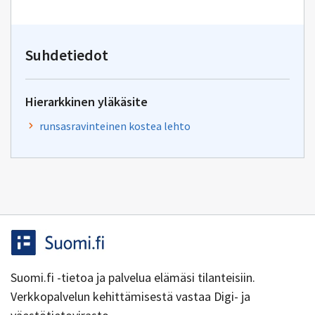
sähköpostin
kirjoitus
osoitteeseen
yhteentoimivuus@dvv.fi
Suhdetiedot
Hierarkkinen yläkäsite
runsasravinteinen kostea lehto
Suomi.fi -tietoa ja palvelua elämäsi tilanteisiin.
Verkkopalvelun kehittämisestä vastaa Digi- ja