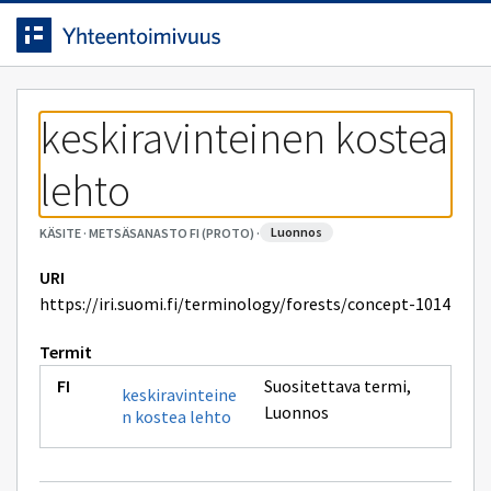
Siirrytty
Siirry suoraan sisältöön.
sivulle
keskiravinteinen kostea 
lehto
luonnos
KÄSITE
·
METSÄSANASTO FI (PROTO)
·
URI
https://iri.suomi.fi/terminology/forests/concept-1014
Termit
Suositettava termi
,
keskiravinteine
Luonnos
n kostea lehto