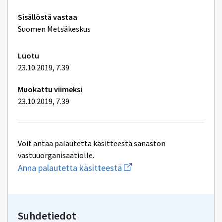
Tekniset
Sisällöstä vastaa
lisätiedot
Suomen Metsäkeskus
Luotu
23.10.2019, 7.39
Muokattu viimeksi
23.10.2019, 7.39
Voit antaa palautetta käsitteestä sanaston
vastuuorganisaatiolle.
Aloita
Anna palautetta käsitteestä
uuden
sähköpostin
kirjoitus
osoitteeseen
yhteentoimivuus@dvv.fi
Suhdetiedot