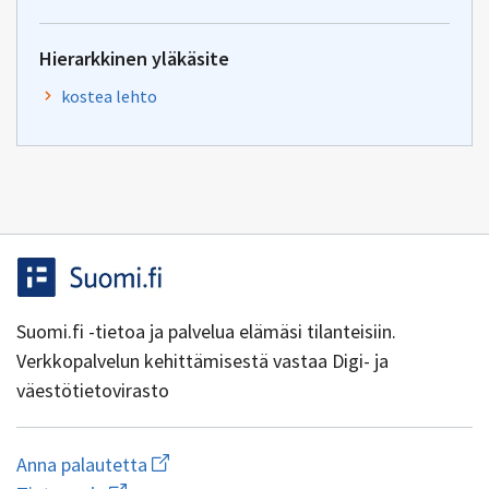
Hierarkkinen yläkäsite
kostea lehto
Suomi.fi -tietoa ja palvelua elämäsi tilanteisiin.
Verkkopalvelun kehittämisestä vastaa Digi- ja
väestötietovirasto
Aloita
Anna palautetta
uuden
Avaa