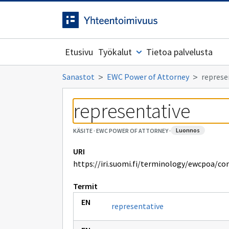
Siirrytty
Siirry suoraan sisältöön.
sivulle
Etusivu
Työkalut
Tietoa palvelusta
Sanastot
EWC Power of Attorney
represe
representative
luonnos
KÄSITE
·
EWC POWER OF ATTORNEY
·
URI
https://iri.suomi.fi/terminology/ewcpoa/co
Termit
representative