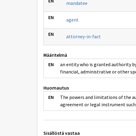
mandatee
agent
attorney-in-fact
Määritelmä
an entity who is granted authority by
financial, administrative or other s
Huomautus
The powers and limitations of the au
agreement or legal instrument such 
Tekniset
Sisällöstä vastaa