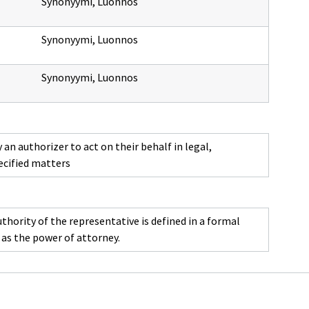
Synonyymi
,
Luonnos
Synonyymi
,
Luonnos
Synonyymi
,
Luonnos
 an authorizer to act on their behalf in legal,
pecified matters
thority of the representative is defined in a formal
as the power of attorney.