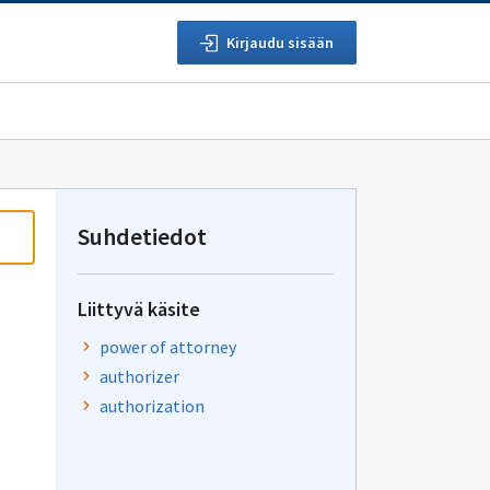
Kirjaudu sisään
Suhdetiedot
Liittyvä käsite
power of attorney
authorizer
authorization