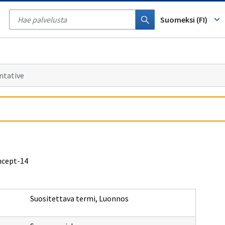
Tyhjennä
haku
Suomeksi (FI)
ntative
ncept-14
Suositettava termi
,
Luonnos