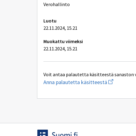
lisätiedot
Verohallinto
Luotu
22.11.2024, 15.21
Muokattu viimeksi
22.11.2024, 15.21
Voit antaa palautetta käsitteestä sanaston 
Aloita
Anna palautetta käsitteestä
uuden
sähköpostin
kirjoitus
osoitteesee
yhteentoimi