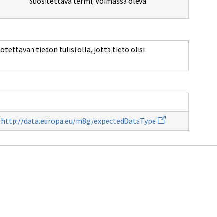
Suositettava termi
,
Voimassa oleva
ettavan tiedon tulisi olla, jotta tieto olisi
Avaa
:
http://data.europa.eu/m8g/expectedDataType
uuden
ikkunan
sivulle
http://data.euro