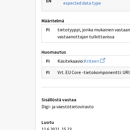
expected data type
Määritelmä
tietotyyppi, jonka mukainen vastaanot
vastaanottajan tulkittavissa
Huomautus
Avaa
Käsitekaavio:
Kriteeri
uuden
ikkunan
Vrt. EU Core -tietokomponentti: URI
sivulle
Kriteeri
Tekniset
Sisällöstä vastaa
lisätiedot
Digi- ja väestötietovirasto
Luotu
11.6.2021, 15.23