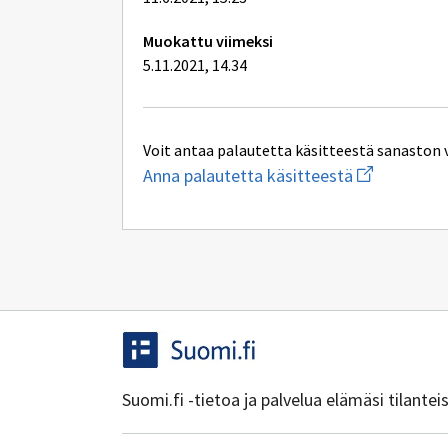
Muokattu viimeksi
5.11.2021, 14.34
Voit antaa palautetta käsitteestä sanaston 
Aloita
Anna palautetta käsitteestä
uuden
sähköpostin
kirjoitus
osoitteesee
yhteentoimi
Suomi.fi -tietoa ja palvelua elämäsi tilante