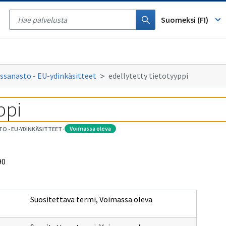
Tyhjennä
haku
Suomeksi (FI)
ssanasto - EU-ydinkäsitteet
edellytetty tietotyyppi
ppi
voimassa oleva
O - EU-YDINKÄSITTEET
·
90
Suositettava termi
,
Voimassa oleva