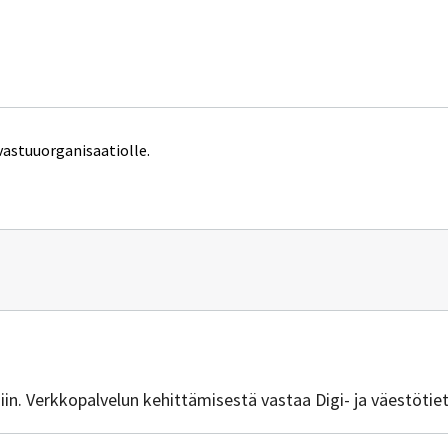
vastuuorganisaatiolle.
n
vuus@dvv.fi
isiin. Verkkopalvelun kehittämisestä vastaa Digi- ja väestötie