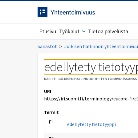
Siirrytty
Siirry suoraan sisältöön.
sivulle
Etusivu
Työkalut
Tietoa palvelusta
Sanastot
Julkisen hallinnon yhteentoimivuu
edellytetty tietotyy
KÄSITE
·
JULKISEN HALLINNON YHTEENTOIMIVUUSSANAST
URI
https://iri.suomi.fi/terminology/eucore-fi/c
Termit
edellytetty tietotyyppi