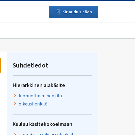
Kirjaudu sisään
Suhdetiedot
Hierarkkinen alakäsite
luonnollinen henkilö
oikeushenkilö
Kuuluu käsitekokoelmaan
Toimijat ja oikeussubjektit