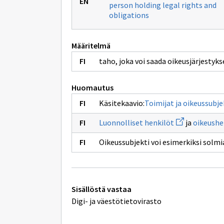
person holding legal rights and
obligations
Määritelmä
taho, joka voi saada oikeusjärjestykse
Huomautus
Käsitekaavio:
Toimijat ja oikeussubje
Avaa
Luonnolliset henkilöt
ja
oikeushe
uuden
ikkunan
Oikeussubjekti voi esimerkiksi solmi
sivulle
Luonnolliset
henkilöt
Tekniset
Sisällöstä vastaa
lisätiedot
Digi- ja väestötietovirasto