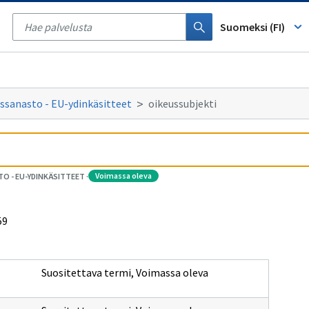
Tyhjennä
haku
Suomeksi (FI)
ssanasto - EU-ydinkäsitteet
oikeussubjekti
voimassa oleva
O - EU-YDINKÄSITTEET
·
59
Suositettava termi
,
Voimassa oleva