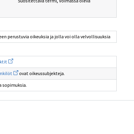
Suositettava termi
,
Voimassa oleva
en perustuvia oikeuksia ja jolla voi olla velvollisuuksia
Avaa
ktit
uuden
ikkunan
Avaa
nkilöt
ovat oikeussubjekteja.
sivulle
uuden
Toimijat
ikkunan
ja
a sopimuksia.
sivulle
oikeussubjektit
oikeushenkilöt