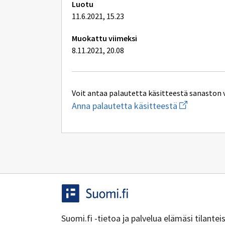
Luotu
11.6.2021, 15.23
Muokattu viimeksi
8.11.2021, 20.08
Voit antaa palautetta käsitteestä sanaston 
Aloita
Anna palautetta käsitteestä
uuden
sähköpostin
kirjoitus
osoitteesee
yhteentoimi
Suomi.fi -tietoa ja palvelua elämäsi tilante