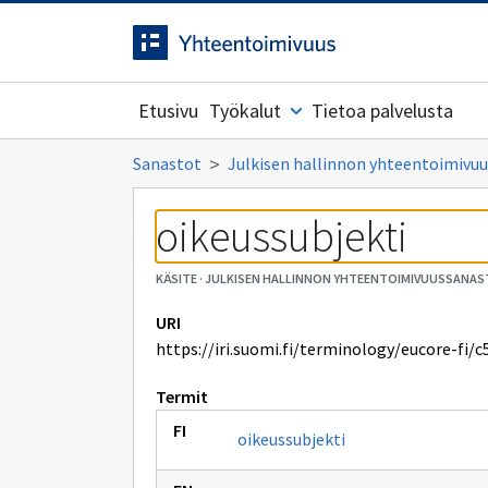
Siirrytty
Siirry suoraan sisältöön.
sivulle
Etusivu
Työkalut
Tietoa palvelusta
Sanastot
Julkisen hallinnon yhteentoimivuu
oikeussubjekti
KÄSITE
·
JULKISEN HALLINNON YHTEENTOIMIVUUSSANAST
URI
https://iri.suomi.fi/terminology/eucore-fi/c
Termit
oikeussubjekti