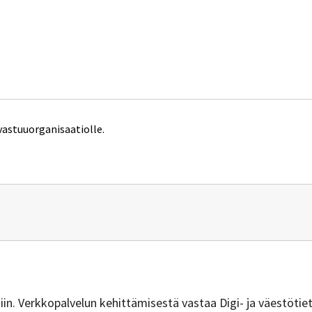
vastuuorganisaatiolle.
n
vuus@dvv.fi
isiin. Verkkopalvelun kehittämisestä vastaa Digi- ja väestötie