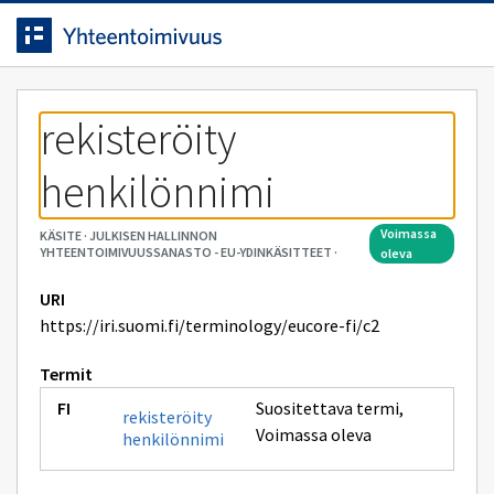
Siirrytty
Siirry suoraan sisältöön.
sivulle
rekisteröity 
henkilönnimi
voimassa
KÄSITE
·
JULKISEN HALLINNON
YHTEENTOIMIVUUSSANASTO - EU-YDINKÄSITTEET
·
oleva
URI
https://iri.suomi.fi/terminology/eucore-fi/c2
Termit
Suositettava termi
,
rekisteröity
Voimassa oleva
henkilönnimi