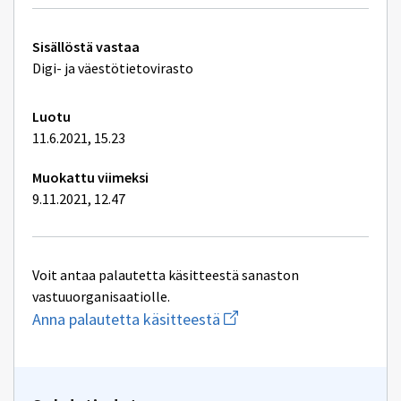
Tekniset
Sisällöstä vastaa
lisätiedot
Digi- ja väestötietovirasto
Luotu
11.6.2021, 15.23
Muokattu viimeksi
9.11.2021, 12.47
Voit antaa palautetta käsitteestä sanaston
vastuuorganisaatiolle.
Aloita
Anna palautetta käsitteestä
uuden
sähköpostin
kirjoitus
osoitteeseen
yhteentoimivuus@dvv.fi