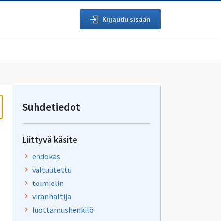
Kirjaudu sisään
Suhdetiedot
Liittyvä käsite
ehdokas
valtuutettu
toimielin
viranhaltija
luottamushenkilö