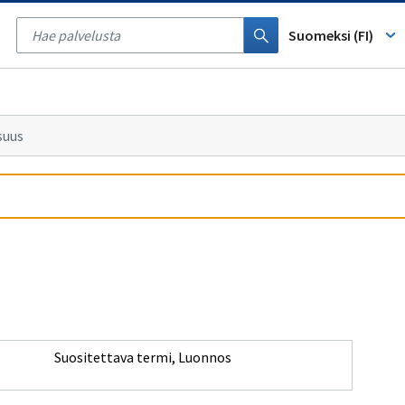
Tyhjennä
haku
Suomeksi (FI)
suus
Suositettava termi
,
Luonnos