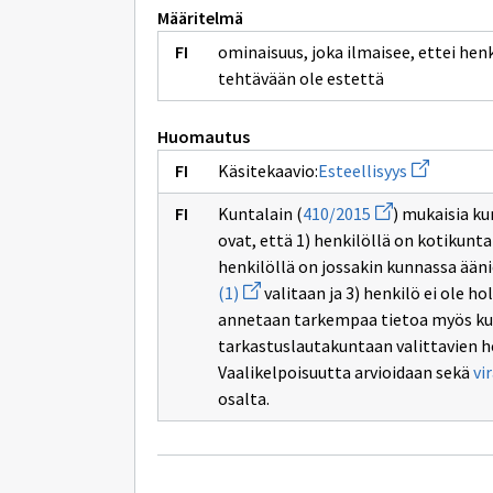
Määritelmä
ominaisuus, joka ilmaisee, ettei hen
tehtävään ole estettä
Huomautus
Avaa
Käsitekaavio:
Esteellisyys
uuden
ikkunan
Avaa
Kuntalain (
410/2015
) mukaisia ku
sivulle
uuden
Esteellisyy
ovat, että 1) henkilöllä on kotikunt
ikkunan
sivulle
henkilöllä on jossakin kunnassa ään
410/2015
Avaa
(1)
valitaan ja 3) henkilö ei ole h
uuden
annetaan tarkempaa tietoa myös ku
ikkunan
sivulle
tarkastuslautakuntaan valittavien he
valtuutetut
Vaalikelpoisuutta arvioidaan sekä
vi
(1)
osalta.