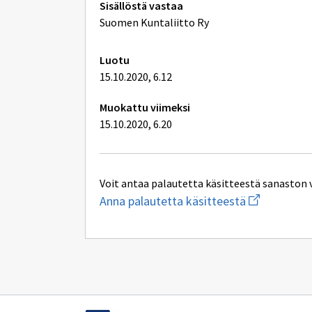
Tekniset
Sisällöstä vastaa
lisätiedot
Suomen Kuntaliitto Ry
Luotu
15.10.2020, 6.12
Muokattu viimeksi
15.10.2020, 6.20
Voit antaa palautetta käsitteestä sanaston 
Aloita
Anna palautetta käsitteestä
uuden
sähköpostin
kirjoitus
osoitteesee
hallintolaki