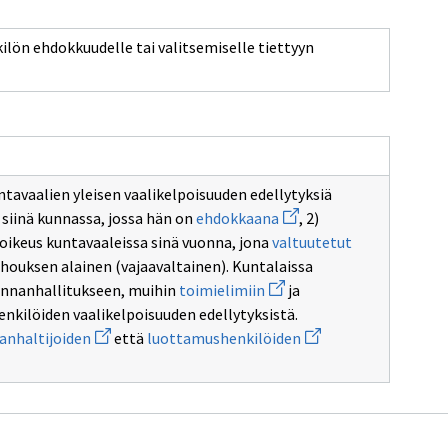
kilön ehdokkuudelle tai valitsemiselle tiettyyn
ntavaalien yleisen vaalikelpoisuuden edellytyksiä
Avaa
s
a siinä kunnassa, jossa hän on
ehdokkaana
, 2)
uuden
ioikeus kuntavaaleissa sinä vuonna, jona
valtuutetut
ikkunan
sivulle
olhouksen alainen (vajaavaltainen). Kuntalaissa
ehdokkaana
Avaa
nnanhallitukseen, muihin
toimielimiin
ja
uuden
nkilöiden vaalikelpoisuuden edellytyksistä.
ikkunan
Avaa
sivulle
Avaa
ranhaltijoiden
että
luottamushenkilöiden
uuden
toimielimiin
uuden
ikkunan
ikkunan
sivulle
sivulle
viranhaltijoiden
luottamushenkilöide