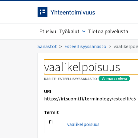
Siirrytty
Siirry suoraan sisältöön.
sivulle
Etusivu
Työkalut
Tietoa palvelusta
Sanastot
Esteellisyyssanasto
vaalikelpoi
vaalikelpoisuus
voimassa oleva
KÄSITE
·
ESTEELLISYYSSANASTO
·
URI
https://iri.suomi.fi/terminology/esteelli/c5
Termit
vaalikelpoisuus