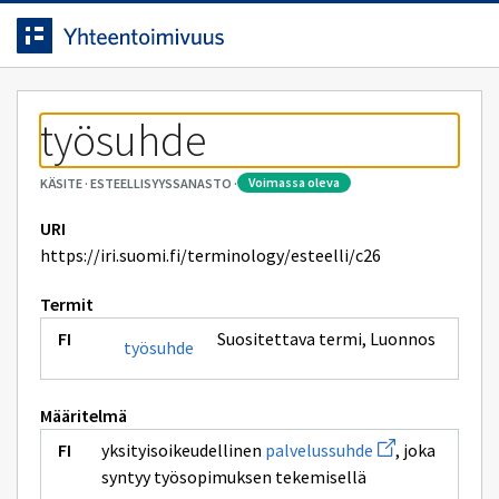
Siirrytty
Siirry suoraan sisältöön.
sivulle
työsuhde
voimassa oleva
KÄSITE
·
ESTEELLISYYSSANASTO
·
URI
https://iri.suomi.fi/terminology/esteelli/c26
Termit
Suositettava termi
,
Luonnos
työsuhde
Määritelmä
Avaa
yksityisoikeudellinen
palvelussuhde
, joka
uuden
syntyy työsopimuksen tekemisellä
ikkunan
sivulle