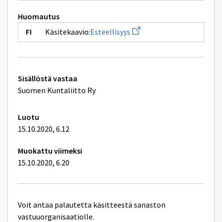
palvelussuhde
Huomautus
Avaa
Käsitekaavio:
Esteellisyys
uuden
ikkunan
sivulle
Esteellisyys
Tekniset
Sisällöstä vastaa
lisätiedot
Suomen Kuntaliitto Ry
Luotu
15.10.2020, 6.12
Muokattu viimeksi
15.10.2020, 6.20
Voit antaa palautetta käsitteestä sanaston
vastuuorganisaatiolle.