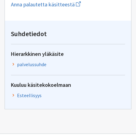
Aloita
Anna palautetta käsitteestä
uuden
sähköpostin
kirjoitus
osoitteeseen
hallintolakimiehet@kuntalii
Suhdetiedot
Hierarkkinen yläkäsite
palvelussuhde
Kuuluu käsitekokoelmaan
Esteellisyys