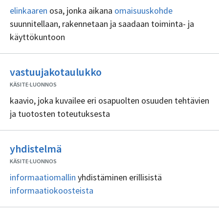
elinkaaren
osa, jonka aikana
omaisuuskohde
suunnitellaan, rakennetaan ja saadaan toiminta- ja
käyttökuntoon
Ei
vastuujakotaulukko
sisällöntuottajia
KÄSITE
·
LUONNOS
kaavio, joka kuvailee eri osapuolten osuuden tehtävien
ja tuotosten toteutuksesta
Ei
yhdistelmä
sisällöntuottajia
KÄSITE
·
LUONNOS
informaatiomallin
yhdistäminen erillisistä
informaatiokoosteista