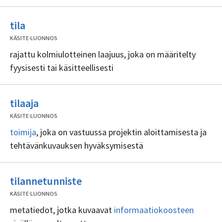
Ei
tila
sisällöntuottajia
KÄSITE
·
LUONNOS
rajattu kolmiulotteinen laajuus, joka on määritelty
fyysisesti tai käsitteellisesti
Ei
tilaaja
sisällöntuottajia
KÄSITE
·
LUONNOS
toimija
, joka on vastuussa projektin aloittamisesta ja
tehtävänkuvauksen hyväksymisestä
Ei
tilannetunniste
sisällöntuottajia
KÄSITE
·
LUONNOS
metatiedot, jotka kuvaavat
informaatiokoosteen