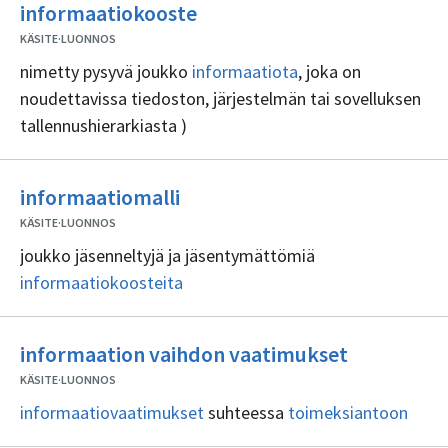
Ei
informaatiokooste
sisällöntuottajia
KÄSITE
·
LUONNOS
nimetty pysyvä joukko
informaatiota
, joka on
noudettavissa tiedoston, järjestelmän tai sovelluksen
tallennushierarkiasta )
Ei
informaatiomalli
sisällöntuottajia
KÄSITE
·
LUONNOS
joukko jäsenneltyjä ja jäsentymättömiä
informaatiokoosteita
Ei
informaation vaihdon vaatimukset
sisällöntuo
KÄSITE
·
LUONNOS
informaatiovaatimukset
suhteessa
toimeksiantoon