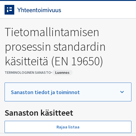
Siirrytty
Siirry suoraan sisältöön.
sivulle
Tietomallintamisen
prosessin standardin
käsitteitä (EN 19650)
·
TERMINOLOGINEN SANASTO
luonnos
Sanaston tiedot ja toiminnot
Sanaston käsitteet
Rajaa listaa