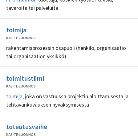
tavaroita tai palveluita
Ei
toimija
sisällöntuottajia
KÄSITE
·
LUONNOS
rakentamisprosessin osapuoli (henkilö, organisaatio
tai organisaation yksikkö)
Ei
toimitustiimi
sisällöntuottajia
KÄSITE
·
LUONNOS
toimija
, joka on vastuussa projektin aloittamisesta ja
tehtävänkuvauksen hyväksymisestä
Ei
toteutusvaihe
sisällöntuottajia
KÄSITE
·
LUONNOS