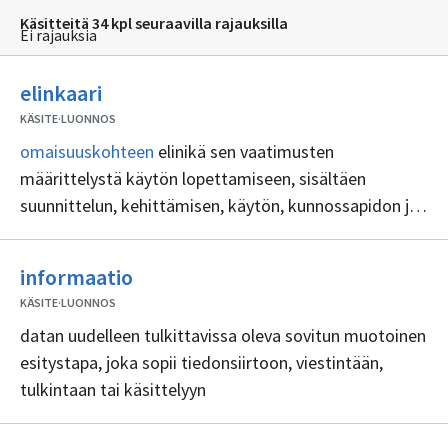
Käsitteitä 34 kpl seuraavilla rajauksilla
Ei rajauksia
Ei
elinkaari
sisällöntuottajia
KÄSITE
·
LUONNOS
omaisuuskohteen
elinikä sen vaatimusten
määrittelystä käytön lopettamiseen, sisältäen
suunnittelun, kehittämisen, käytön, kunnossapidon ja
poistamisen
Ei
informaatio
sisällöntuottajia
KÄSITE
·
LUONNOS
datan uudelleen tulkittavissa oleva sovitun muotoinen
esitystapa, joka sopii tiedonsiirtoon, viestintään,
tulkintaan tai käsittelyyn