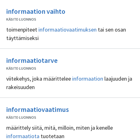
Ei
informaation vaihto
sisällöntuottajia
KÄSITE
·
LUONNOS
toimenpiteet
informaatiovaatimuksen
tai sen osan
täyttämiseksi
Ei
informaatiotarve
sisällöntuottajia
KÄSITE
·
LUONNOS
viitekehys, joka määrittelee
informaation
laajuuden ja
rakeisuuden
Ei
informaatiovaatimus
sisällöntuottajia
KÄSITE
·
LUONNOS
määrittely siitä, mitä, milloin, miten ja kenelle
informaatiota
tuotetaan