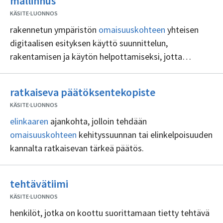
mallinnus
sisällöntuottajia
KÄSITE
·
LUONNOS
rakennetun ympäristön
omaisuuskohteen
yhteisen
digitaalisen esityksen käyttö suunnittelun,
rakentamisen ja käytön helpottamiseksi, jotta
päätöksenteolle saadaan luotettava perusta.
Ei
ratkaiseva päätöksentekopiste
sisällöntuottaj
KÄSITE
·
LUONNOS
elinkaaren
ajankohta, jolloin tehdään
omaisuuskohteen
kehityssuunnan tai elinkelpoisuuden
kannalta ratkaisevan tärkeä päätös.
Ei
tehtävätiimi
sisällöntuottajia
KÄSITE
·
LUONNOS
henkilöt, jotka on koottu suorittamaan tietty tehtävä