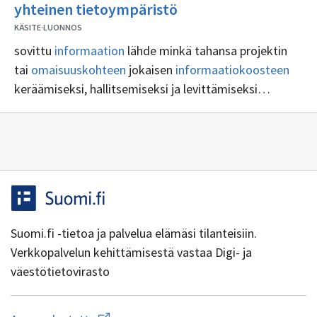
Ei
yhteinen tietoympäristö
sisällöntuottajia
KÄSITE
·
LUONNOS
sovittu
informaation
lähde minkä tahansa projektin
tai
omaisuuskohteen
jokaisen
informaatiokoosteen
keräämiseksi, hallitsemiseksi ja levittämiseksi
hallinnoidun prosessin kautta
Suomi.fi -tietoa ja palvelua elämäsi tilanteisiin.
Verkkopalvelun kehittämisestä vastaa Digi- ja
väestötietovirasto
Aloita