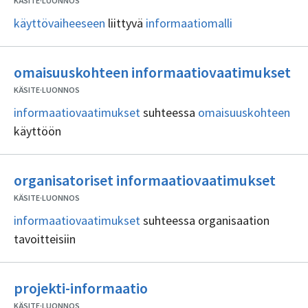
KÄSITE
·
LUONNOS
käyttövaiheeseen
liittyvä
informaatiomalli
Ei
omaisuuskohteen informaatiovaatimukset
si
KÄSITE
·
LUONNOS
informaatiovaatimukset
suhteessa
omaisuuskohteen
käyttöön
Ei
organisatoriset informaatiovaatimukset
sisäl
KÄSITE
·
LUONNOS
informaatiovaatimukset
suhteessa organisaation
tavoitteisiin
Ei
projekti-informaatio
sisällöntuottajia
KÄSITE
·
LUONNOS