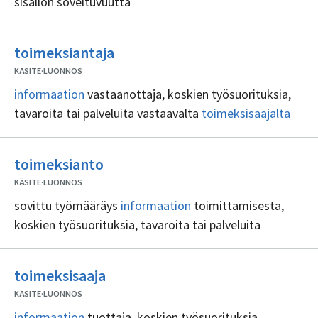
sisällön soveltuvuutta
Ei
toimeksiantaja
sisällöntuottajia
KÄSITE
·
LUONNOS
informaation
vastaanottaja, koskien työsuorituksia,
tavaroita tai palveluita vastaavalta
toimeksisaajalta
Ei
toimeksianto
sisällöntuottajia
KÄSITE
·
LUONNOS
sovittu työmääräys
informaation
toimittamisesta,
koskien työsuorituksia, tavaroita tai palveluita
Ei
toimeksisaaja
sisällöntuottajia
KÄSITE
·
LUONNOS
informaation
tuottaja, koskien työsuorituksia,