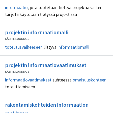
informaatio
, jota tuotetaan tiettyä projektia varten
tai jota käytetään tietyssä projektissa
Ei
projektin informaatiomalli
sisällöntuottajia
KÄSITE
·
LUONNOS
toteutusvaiheeseen
liittyvä
informaatiomalli
Ei
projektin informaatiovaatimukset
sisällöntuo
KÄSITE
·
LUONNOS
informaatiovaatimukset
suhteessa
omaisuuskohteen
toteuttamiseen
rakentamiskohteiden informaation
Ei