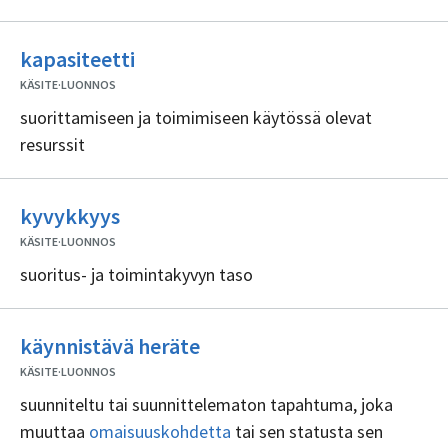
Ei
kapasiteetti
sisällöntuottajia
KÄSITE
·
LUONNOS
suorittamiseen ja toimimiseen käytössä olevat
resurssit
Ei
kyvykkyys
sisällöntuottajia
KÄSITE
·
LUONNOS
suoritus- ja toimintakyvyn taso
Ei
käynnistävä heräte
sisällöntuottajia
KÄSITE
·
LUONNOS
suunniteltu tai suunnittelematon tapahtuma, joka
muuttaa
omaisuuskohdetta
tai sen statusta sen