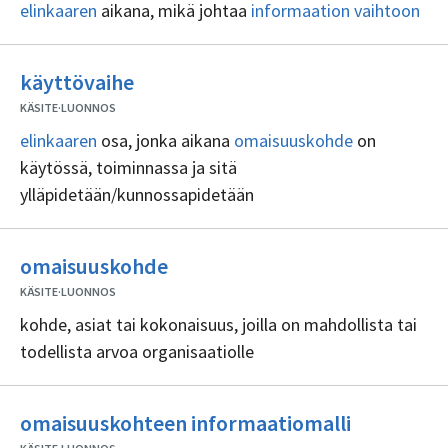
elinkaaren
aikana, mikä johtaa
informaation vaihtoon
Ei
käyttövaihe
sisällöntuottajia
KÄSITE
·
LUONNOS
elinkaaren
osa, jonka aikana
omaisuuskohde
on
käytössä, toiminnassa ja sitä
ylläpidetään/kunnossapidetään
Ei
omaisuuskohde
sisällöntuottajia
KÄSITE
·
LUONNOS
kohde, asiat tai kokonaisuus, joilla on mahdollista tai
todellista arvoa organisaatiolle
Ei
omaisuuskohteen informaatiomalli
sisällöntu