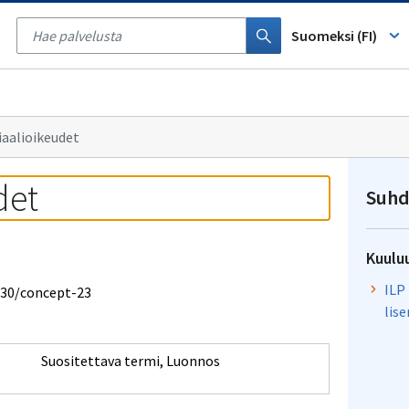
Tyhjennä
haku
Suomeksi (FI)
aalioikeudet
det
Suhd
Kuulu
ILP
2030/concept-23
lis
Suositettava termi
,
Luonnos