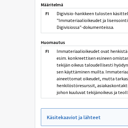
Määritelmä
Digivisio-hankkeen tulosten käsittely
"Immateriaalioikeudet ja lisensoint
Digivisiossa"-dokumenteissa.
Huomautus
Immateriaalioikeudet ovat henkistä pä
esim. konkreettisen esineen omistami
tekijän oikeus taloudellisesti hyödyn
sen käyttäminen muilta. Immateriaa
aineettomat oikeudet, mutta tarkast
henkilöstöresurssit, asiakaskontakt
johon kuuluvat tekijänoikeus ja teoll
Käsitekaaviot ja lähteet