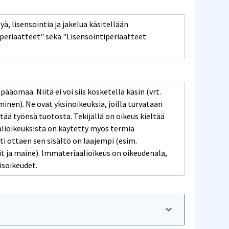
ä, lisensointia ja jakelua käsitellään
iperiaatteet" sekä "Lisensointiperiaatteet
äomaa. Niitä ei voi siis kosketella käsin (vrt.
nen). Ne ovat yksinoikeuksia, joilla turvataan
tää työnsä tuotosta. Tekijällä on oikeus kieltää
lioikeuksista on käytetty myös termiä
i ottaen sen sisältö on laajempi (esim.
it ja maine). Immateriaalioikeus on oikeudenala,
isoikeudet.