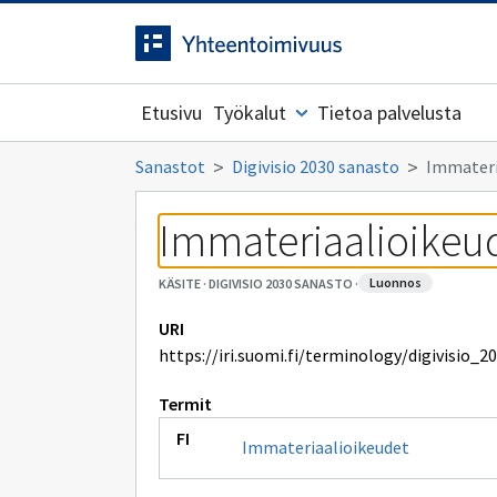
Siirrytty
Siirry suoraan sisältöön.
sivulle
Etusivu
Työkalut
Tietoa palvelusta
Sanastot
Digivisio 2030 sanasto
Immateri
Immateriaalioikeu
luonnos
KÄSITE
·
DIGIVISIO 2030 SANASTO
·
URI
https://iri.suomi.fi/terminology/digivisio_
Termit
Immateriaalioikeudet