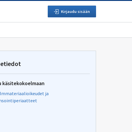
Kirjaudu sisään
etiedot
u käsitekokoelmaan
 Immateriaalioikeudet ja
ensointiperiaatteet