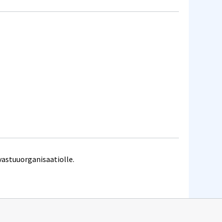
vastuuorganisaatiolle.
n
.fi