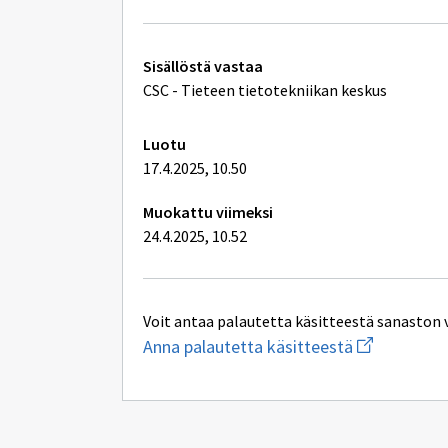
Tekniset
Sisällöstä vastaa
lisätiedot
CSC - Tieteen tietotekniikan keskus
Luotu
17.4.2025, 10.50
Muokattu viimeksi
24.4.2025, 10.52
Voit antaa palautetta käsitteestä sanaston 
Aloita
Anna palautetta käsitteestä
uuden
sähköpostin
kirjoitus
osoitteesee
digivisio@csc