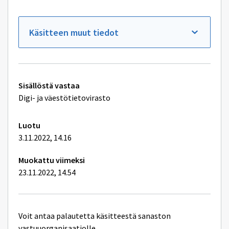
Käsitteen muut tiedot
Tekniset
Sisällöstä vastaa
lisätiedot
Digi- ja väestötietovirasto
Luotu
3.11.2022, 14.16
Muokattu viimeksi
23.11.2022, 14.54
Voit antaa palautetta käsitteestä sanaston
vastuuorganisaatiolle.