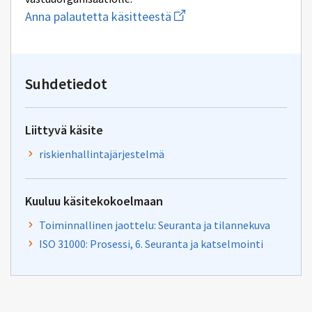
Aloita
Anna palautetta käsitteestä
uuden
sähköpostin
kirjoitus
osoitteeseen
digiturva@dvv.fi
Suhdetiedot
Liittyvä käsite
riskienhallintajärjestelmä
Kuuluu käsitekokoelmaan
Toiminnallinen jaottelu: Seuranta ja tilannekuva
ISO 31000: Prosessi, 6. Seuranta ja katselmointi