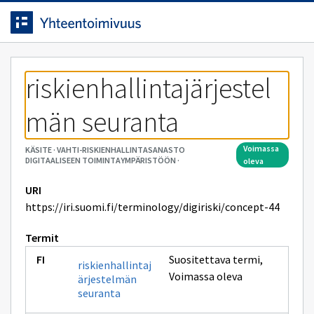
Siirrytty
Siirry suoraan sisältöön.
sivulle
riskienhallintajärjestel
män seuranta
voimassa
KÄSITE
·
VAHTI-RISKIENHALLINTASANASTO
DIGITAALISEEN TOIMINTAYMPÄRISTÖÖN
·
oleva
URI
https://iri.suomi.fi/terminology/digiriski/concept-44
Termit
Suositettava termi
,
riskienhallintaj
Voimassa oleva
ärjestelmän
seuranta