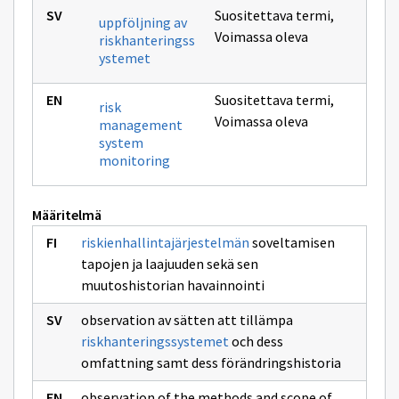
Suositettava termi
,
uppföljning av
Voimassa oleva
riskhanteringss
ystemet
Suositettava termi
,
risk
Voimassa oleva
management
system
monitoring
Määritelmä
riskienhallintajärjestelmän
soveltamisen
tapojen ja laajuuden sekä sen
muutoshistorian havainnointi
observation av sätten att tillämpa
riskhanteringssystemet
och dess
omfattning samt dess förändringshistoria
observation of the methods and scope of