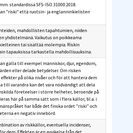
, mm. standardissa SFS-ISO 31000:2018.
n "riski" että ruotsin- ja englanninkielisten
 lähteiden, mahdollisten tapahtumien, niiden
den yhdistelmänä. Vaikutus on poikkeama
kielteinen tai sisältää molempia. Riskin
ain tapauksissa tarkastella mahdollisuuksina.
kan gälla till exempel människor, djur, egendom,
den eller delade betydelser. Om risken
ka effekter på olika nivåer och för att hantera dem
na till varandra kan det vara nödvändigt att dela
enskilda företeelser i större helheter, beroende på
ras här på samma sätt som i flera källor, bl.a. i
mänspråket har både det finska ordet "riski" och
eterna en negativ innebörd.
ination av riskkällor, eventuella incidenser,
ör dem. Effekten är en avvikelse från det