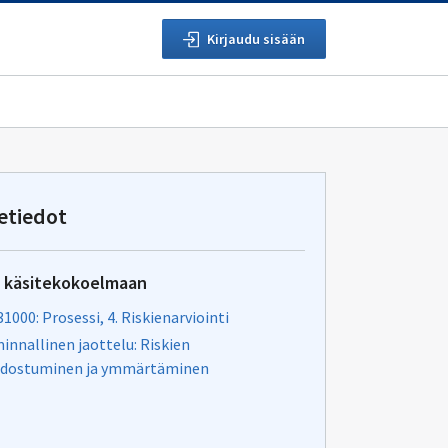
Kirjaudu sisään
etiedot
u käsitekokoelmaan
31000: Prosessi, 4. Riskienarviointi
innallinen jaottelu: Riskien
dostuminen ja ymmärtäminen