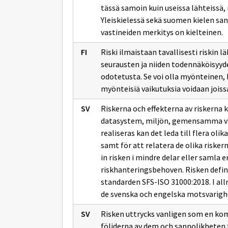
tässä samoin kuin useissa lähteissä
Yleiskielessä sekä suomen kielen sana
vastineiden merkitys on kielteinen.
Riski ilmaistaan tavallisesti riskin
seurausten ja niiden todennäköisyy
odotetusta. Se voi olla myönteinen, 
myönteisiä vaikutuksia voidaan joiss
Riskerna och effekterna av riskerna 
datasystem, miljön, gemensamma vär
realiseras kan det leda till flera oli
samt för att relatera de olika risker
in risken i mindre delar eller samla 
riskhanteringsbehoven. Risken definie
standarden SFS-ISO 31000:2018. I all
de svenska och engelska motsvarigh
Risken uttrycks vanligen som en komb
följderna av dem och sannolikheten f