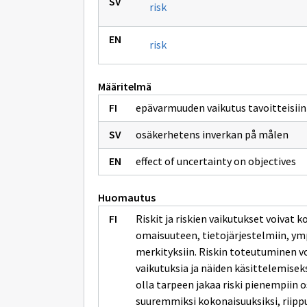
risk
risk
Määritelmä
epävarmuuden vaikutus tavoitteisiin
osäkerhetens inverkan på målen
effect of uncertainty on objectives
Huomautus
Riskit ja riskien vaikutukset voivat k
omaisuuteen, tietojärjestelmiin, ympä
merkityksiin. Riskin toteutuminen voi
vaikutuksia ja näiden käsittelemiseks
olla tarpeen jakaa riski pienempiin 
suuremmiksi kokonaisuuksiksi, riippu