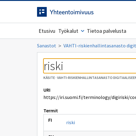
Siirrytty
Siirry suoraan sisältöön.
sivulle
Etusivu
Työkalut
Tietoa palvelusta
Sanastot
VAHTI-riskienhallintasanasto dig
riski
KÄSITE
·
VAHTI-RISKIENHALLINTASANASTO DIGITAALISE
URI
https://iri.suomi.fi/terminology/digiriski/c
Termit
riski