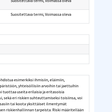
Suositettava termi
,
Voimassa oleva
Suositettava termi
,
Voimassa oleva
ohdistua esimerkiksi ihmisiin, eläimiin,
ristöön, yhteisöllisiin arvoihin tai jaettuihin
 tuottaa useita erilaisia ja eritasoisia
i, sekä eri riskien suhteuttamiseksi toisiinsa, voi
osasiin tai koota yksittäiset ilmentymät
en riskienhallinnan tarpeista. Riski määritellään