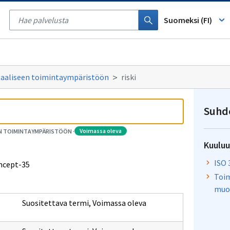
Tyhjennä
haku
Suomeksi (FI)
itaaliseen toimintaympäristöön
riski
Suhd
voimassa oleva
EN TOIMINTAYMPÄRISTÖÖN
·
Kuulu
ISO 
oncept-35
Toim
muo
Suositettava termi
,
Voimassa oleva