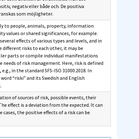
itiv, negativ eller både och. De positiva
 granskas som möjligheter.
ply to people, animals, property, information
values ​​or shared significances, for example.
several effects of various types and levels, and in
 different risks to each other, it may be
ller parts or compile individual manifestations
he needs of risk management. Here, risk is defined
 e.g., in the standard SFS-ISO 31000:2018. In
ord “riski” and its Swedish and English
.
ation of sources of risk, possible events, their
he effect is a deviation from the expected. It can
 cases, the positive effects of a risk can be