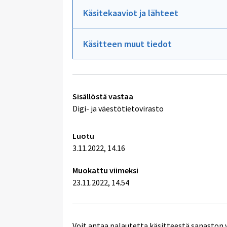
Käsitekaaviot ja lähteet
Käsitteen muut tiedot
Tekniset
Sisällöstä vastaa
lisätiedot
Digi- ja väestötietovirasto
Luotu
3.11.2022, 14.16
Muokattu viimeksi
23.11.2022, 14.54
Voit antaa palautetta käsitteestä sanaston 