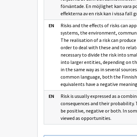
förväntade. En möjlighet kan vara pos
effekterna av en risk kan i vissa fall
Risks and the effects of risks can ap
systems, the environment, community 
The realisation of a risk can produce 
order to deal with these and to relate
necessary to divide the risk into sma
into larger entities, depending on t
in the same way as in several sources,
common language, both the Finnish w
equivalents have a negative meaning
Risk is usually expressed as a combin
consequences and their probability. T
be positive, negative or both. In some
viewed as opportunities.