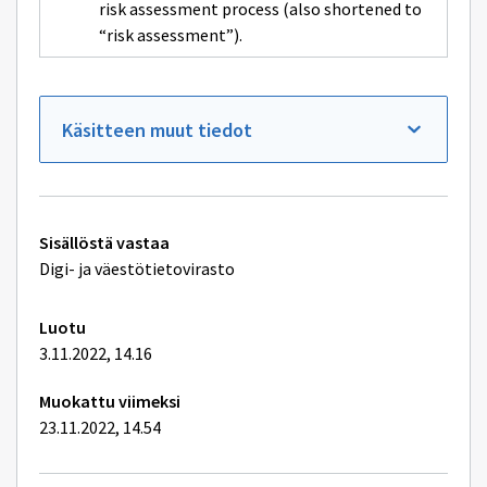
risk assessment process (also shortened to
“risk assessment”).
Käsitteen muut tiedot
Tekniset
Sisällöstä vastaa
lisätiedot
Digi- ja väestötietovirasto
Luotu
3.11.2022, 14.16
Muokattu viimeksi
23.11.2022, 14.54