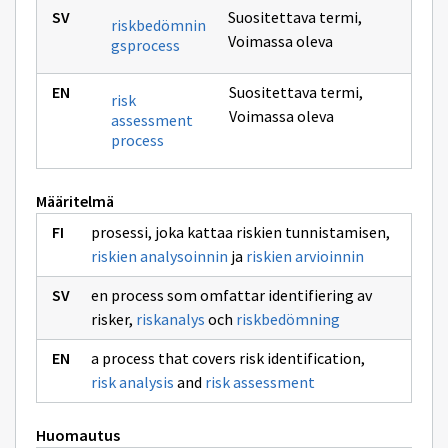
Suositettava termi
,
riskbedömnin
Voimassa oleva
gsprocess
Suositettava termi
,
risk
Voimassa oleva
assessment
process
Määritelmä
prosessi, joka kattaa riskien tunnistamisen,
riskien analysoinnin
ja
riskien arvioinnin
en process som omfattar identifiering av
risker,
riskanalys
och
riskbedömning
a process that covers risk identification,
risk analysis
and
risk assessment
Huomautus