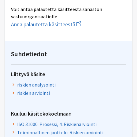
Voit antaa palautetta käsitteestä sanaston
vastuuorganisaatiolle.
Aloita
Anna palautetta käsitteestä
uuden
sähköpostin
kirjoitus
osoitteeseen
digiturva@dvv.fi
Suhdetiedot
Liittyvä käsite
riskien analysointi
riskien arviointi
Kuuluu käsitekokoelmaan
ISO 31000: Prosessi, 4. Riskienarviointi
Toiminnallinen jaottelu: Riskien arviointi