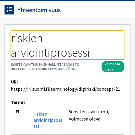
Siirrytty
Siirry suoraan sisältöön.
sivulle
riskien 
arviointiprosessi
voimassa
KÄSITE
·
VAHTI-RISKIENHALLINTASANASTO
DIGITAALISEEN TOIMINTAYMPÄRISTÖÖN
·
oleva
URI
https://iri.suomi.fi/terminology/digiriski/concept-21
Termit
Suositettava termi
,
riskien
Voimassa oleva
arviointiprose
ssi