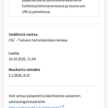
pääasiallisena yksilöivänä avaimena
ikkunan
sivulle
tutkimustietovarannossa ja osana sen
Tunniste
URLia palvelussa.
Tekniset
Sisällöstä vastaa
lisätiedot
CSC - Tieteen tietotekniikan keskus
Luotu
16.10.2025, 11.04
Muokattu viimeksi
5.2.2026, 8.15
Voit antaa palautetta käsitteestä sanaston
vastuuorganisaatiolle.
Aloita
Anna palautetta käsitteestä