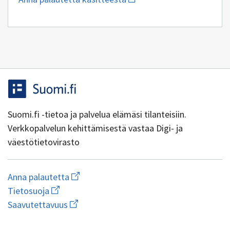
uuden
sähköpostin
kirjoitus
osoitteeseen
tiedejatutkimus@csc.fi
Suomi.fi -tietoa ja palvelua elämäsi tilanteisiin.
Verkkopalvelun kehittämisestä vastaa Digi- ja
väestötietovirasto
Aloita
Anna palautetta
uuden
Avaa
Tietosuoja
sähköpostin
linkki
Avaa
kirjoitus
Saavutettavuus
uuteen
linkki
osoitteeseen
ikkunaan
uuteen
yhteentoimivuus@dvv.fi
wiki.dvv.fi/Tietosuojaseloste
1.0.0-44+g7ad1270
ikkunaan