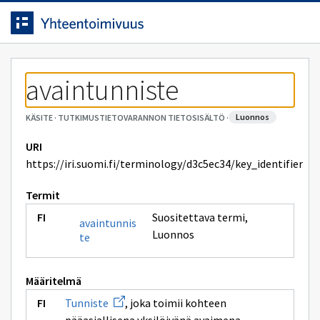
Siirrytty
Siirry suoraan sisältöön.
sivulle
avaintunniste
luonnos
KÄSITE
·
TUTKIMUSTIETOVARANNON TIETOSISÄLTÖ
·
URI
https://iri.suomi.fi/terminology/d3c5ec34/key_identifier
Termit
Suositettava termi
,
avaintunnis
Luonnos
te
Määritelmä
Avaa
Tunniste
, joka toimii kohteen
uuden